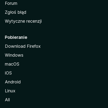
o
Forum
z
Zgłoś błąd
i
Wytyczne recenzji
l
l
i
Pobieranie
Download Firefox
Windows
macOS
iOS
Android
Linux
All