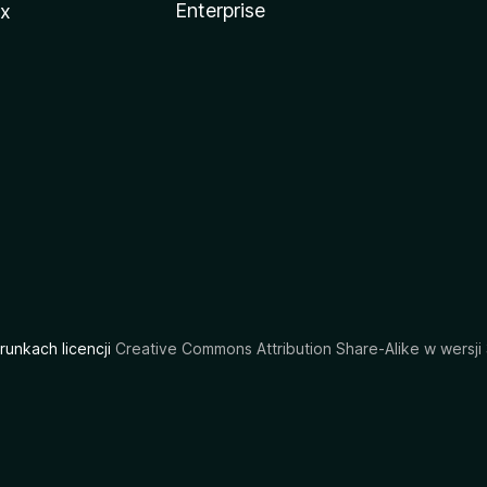
Enterprise
ux
arunkach licencji
Creative Commons Attribution Share-Alike w wersji 