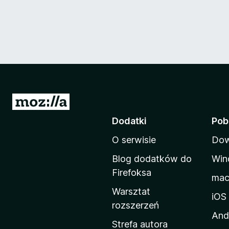
S
t
Dodatki
Pob
r
O serwisie
Dow
o
n
Blog dodatków do
Win
a
Firefoksa
ma
d
Warsztat
o
iOS
rozszerzeń
m
And
o
Strefa autora