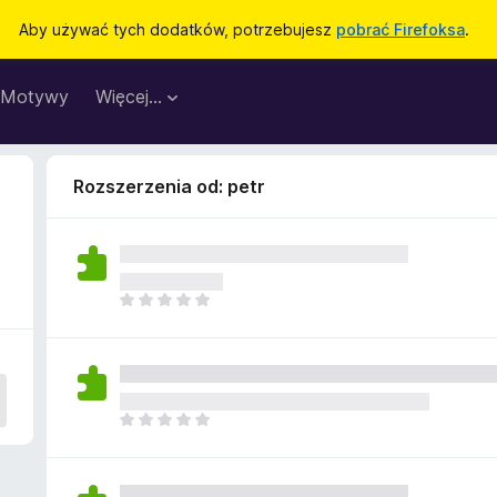
Aby używać tych dodatków, potrzebujesz
pobrać Firefoksa
.
Motywy
Więcej…
Rozszerzenia od: petr
N
i
e
m
a
j
N
e
i
s
e
z
m