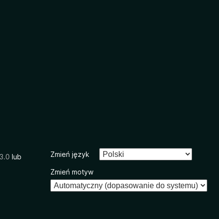
Zmień język
3.0
lub
Zmień motyw