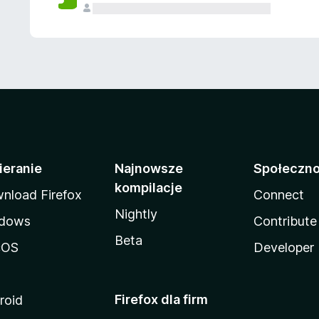
ieranie
Najnowsze
Społeczn
kompilacje
nload Firefox
Connect
Nightly
dows
Contribute
Beta
cOS
Developer
Firefox dla firm
roid