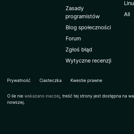
Lin
w
Zasady
a
All
programistów
M
Blog społeczności
o
z
Forum
i
Zgłoś błąd
l
Wytyczne recenzji
l
i
Prywatność
Ciasteczka
Kwestie prawne
O ile nie
wskazano inaczej
, treść tej strony jest dostępna na w
nowszej.