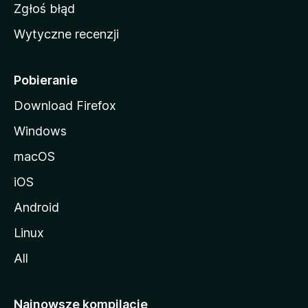
z
Zgłoś błąd
i
Wytyczne recenzji
l
l
i
Pobieranie
Download Firefox
Windows
macOS
iOS
Android
Linux
All
Najnowsze kompilacje