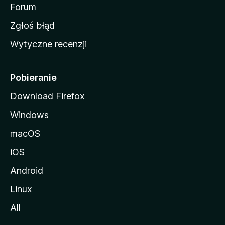
o
Forum
z
Zgłoś błąd
i
Wytyczne recenzji
l
l
i
Pobieranie
Download Firefox
Windows
macOS
iOS
Android
Linux
All