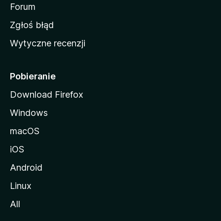
o
Forum
z
Zgłoś błąd
i
Wytyczne recenzji
l
l
i
Pobieranie
Download Firefox
Windows
macOS
iOS
Android
Linux
All