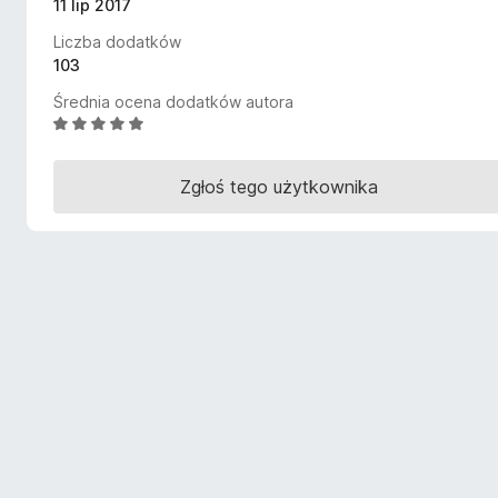
11 lip 2017
a
Liczba dodatków
r
103
k
i
Średnia ocena dodatków autora
F
O
c
i
e
r
Zgłoś tego użytkownika
n
e
a
f
:
o
4
x
,
9
/
5