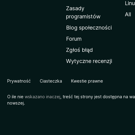
Lin
w
Zasady
a
All
programistów
M
Blog społeczności
o
z
Forum
i
Zgłoś błąd
l
Wytyczne recenzji
l
i
Prywatność
Ciasteczka
Kwestie prawne
O ile nie
wskazano inaczej
, treść tej strony jest dostępna na w
nowszej.