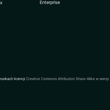
Enterprise
ux
arunkach licencji
Creative Commons Attribution Share-Alike w wersji 