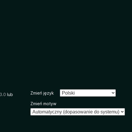
Zmień język
3.0
lub
Zmień motyw