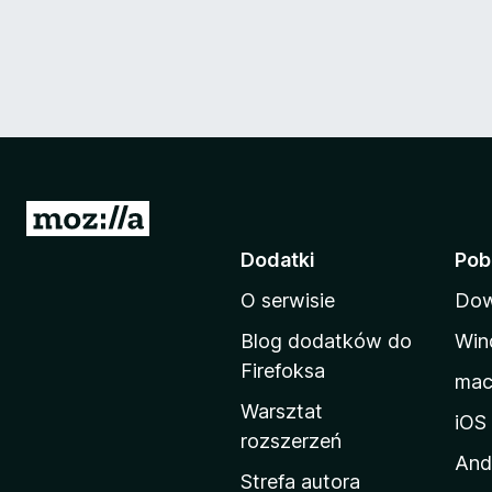
S
t
Dodatki
Pob
r
O serwisie
Dow
o
n
Blog dodatków do
Win
a
Firefoksa
ma
d
Warsztat
o
iOS
rozszerzeń
m
And
o
Strefa autora