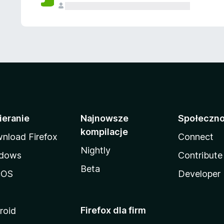
ieranie
Najnowsze
Społeczn
kompilacje
nload Firefox
Connect
Nightly
dows
Contribute
Beta
cOS
Developer
Firefox dla firm
roid