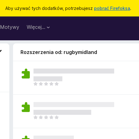
Aby używać tych dodatków, potrzebujesz
pobrać Firefoksa
.
Motywy
Więcej…
Rozszerzenia od: rugbymidland
N
i
e
m
a
j
N
e
i
s
e
z
m