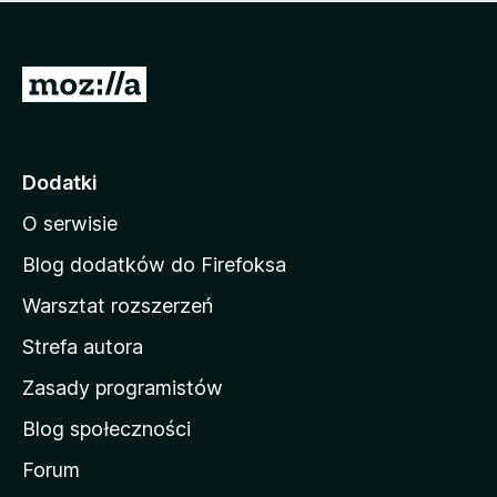
m
c
n
a
z
j
e
e
S
o
s
c
t
z
e
r
c
n
z
o
Dodatki
e
n
o
O serwisie
a
c
d
e
Blog dodatków do Firefoksa
n
o
Warsztat rozszerzeń
m
Strefa autora
o
w
Zasady programistów
a
Blog społeczności
M
o
Forum