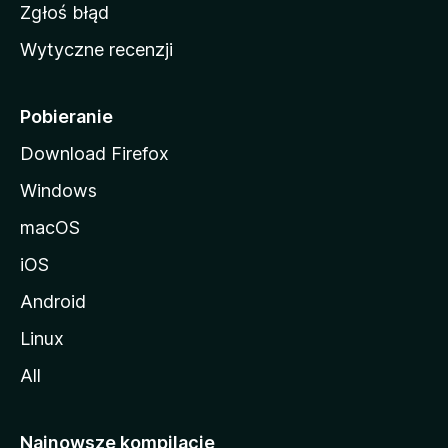
z
Zgłoś błąd
i
Wytyczne recenzji
l
l
i
Pobieranie
Download Firefox
Windows
macOS
iOS
Android
Linux
All
Najnowsze kompilacje