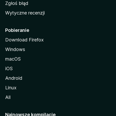
z
Zgłoś błąd
i
Wytyczne recenzji
l
l
i
Pobieranie
Download Firefox
Windows
macOS
iOS
Android
Linux
All
Najnowsze kompilacje