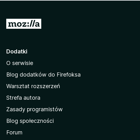
m
c
n
a
z
j
e
e
S
o
s
c
t
z
e
r
c
n
z
o
Dodatki
e
n
o
O serwisie
a
c
d
e
Blog dodatków do Firefoksa
n
o
Warsztat rozszerzeń
m
Strefa autora
o
w
Zasady programistów
a
Blog społeczności
M
o
Forum