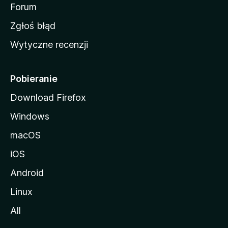
o
Forum
z
Zgłoś błąd
i
Wytyczne recenzji
l
l
i
Pobieranie
Download Firefox
Windows
macOS
iOS
Android
Linux
All