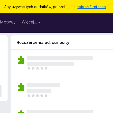
Aby używać tych dodatków, potrzebujesz
pobrać Firefoksa
.
Motywy
Więcej…
Rozszerzenia od: curiosity
N
i
e
m
a
j
N
e
i
s
e
z
m