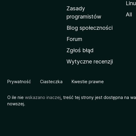
Lin
w
Zasady
a
All
programistów
M
Blog społeczności
o
z
Forum
i
Zgłoś błąd
l
Wytyczne recenzji
l
i
Prywatność
Ciasteczka
Kwestie prawne
O ile nie
wskazano inaczej
, treść tej strony jest dostępna na w
nowszej.