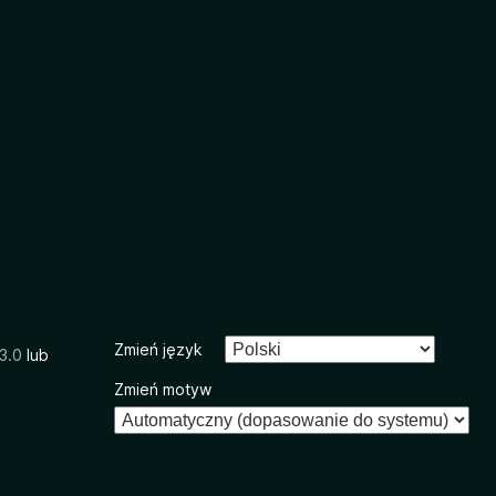
Zmień język
3.0
lub
Zmień motyw