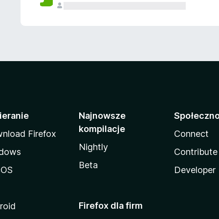
ieranie
Najnowsze
Społeczn
kompilacje
nload Firefox
Connect
Nightly
dows
Contribute
Beta
cOS
Developer
Firefox dla firm
roid