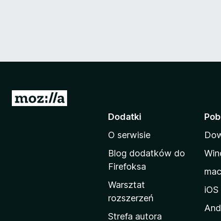
S
t
Dodatki
Pob
r
O serwisie
Dow
o
n
Blog dodatków do
Win
a
Firefoksa
ma
d
Warsztat
o
iOS
rozszerzeń
m
And
o
Strefa autora