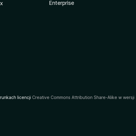
Enterprise
ux
arunkach licencji
Creative Commons Attribution Share-Alike w wersji 