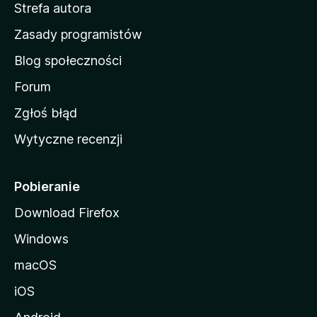
Strefa autora
o
w
Zasady programistów
a
Blog społeczności
M
o
Forum
z
Zgłoś błąd
i
Wytyczne recenzji
l
l
i
Pobieranie
Download Firefox
Windows
macOS
iOS