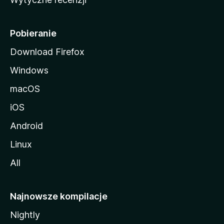
l
l
i
Pobieranie
Download Firefox
Windows
macOS
iOS
Android
Linux
All
Najnowsze kompilacje
Nightly