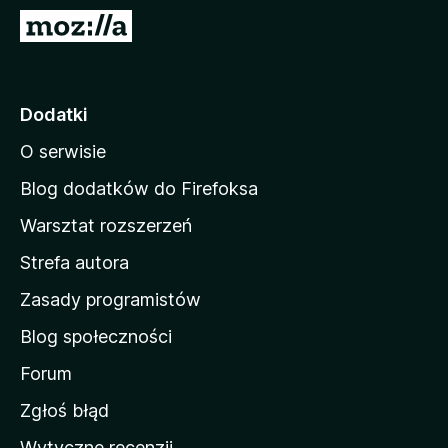
a
S
r
t
k
r
i
o
Dodatki
F
n
i
O serwisie
a
r
d
e
Blog dodatków do Firefoksa
f
o
Warsztat rozszerzeń
o
m
x
Strefa autora
o
w
Zasady programistów
a
Blog społeczności
M
o
Forum
z
Zgłoś błąd
i
Wytyczne recenzji