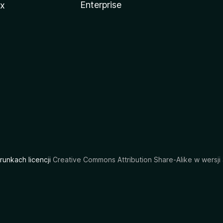
Enterprise
ux
arunkach licencji
Creative Commons Attribution Share-Alike w wersji 