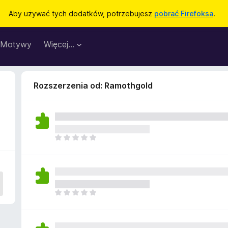
Aby używać tych dodatków, potrzebujesz
pobrać Firefoksa
.
Motywy
Więcej…
Rozszerzenia od: Ramothgold
N
i
e
m
a
j
N
e
i
s
e
z
m