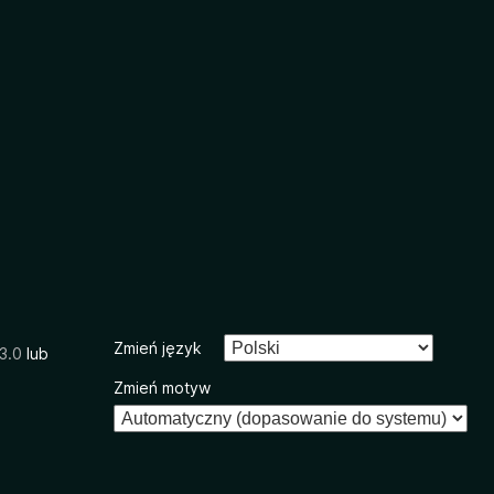
Zmień język
3.0
lub
Zmień motyw