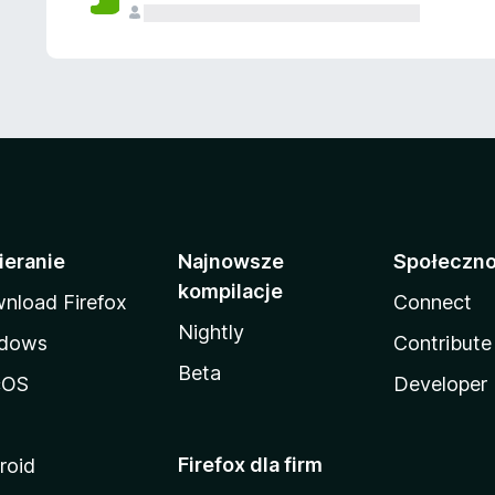
ieranie
Najnowsze
Społeczn
kompilacje
nload Firefox
Connect
Nightly
dows
Contribute
Beta
cOS
Developer
Firefox dla firm
roid