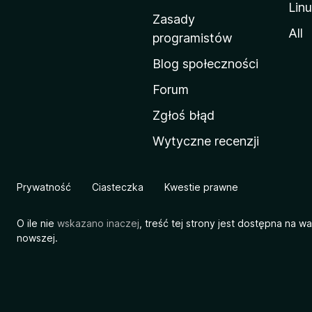
Lin
w
Zasady
a
All
programistów
M
Blog społeczności
o
z
Forum
i
Zgłoś błąd
l
Wytyczne recenzji
l
i
Prywatność
Ciasteczka
Kwestie prawne
O ile nie
wskazano inaczej
, treść tej strony jest dostępna na w
nowszej.