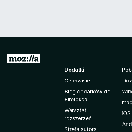
S
t
Dodatki
Pob
r
O serwisie
Dow
o
n
Blog dodatków do
Win
a
Firefoksa
ma
d
Warsztat
o
iOS
rozszerzeń
m
And
o
Strefa autora