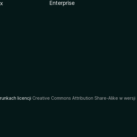
Enterprise
ux
arunkach licencji
Creative Commons Attribution Share-Alike w wersji 