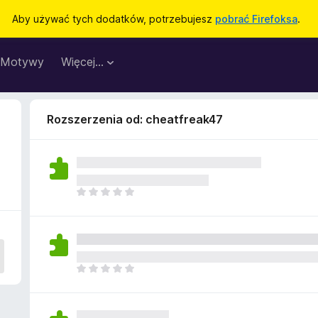
Aby używać tych dodatków, potrzebujesz
pobrać Firefoksa
.
Motywy
Więcej…
Rozszerzenia od: cheatfreak47
N
i
e
m
a
j
N
e
i
s
e
z
m