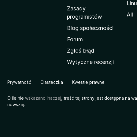
Lin
w
Zasady
a
All
programistów
M
Blog społeczności
o
z
Forum
i
Zgłoś błąd
l
Wytyczne recenzji
l
i
Prywatność
Ciasteczka
Kwestie prawne
O ile nie
wskazano inaczej
, treść tej strony jest dostępna na w
nowszej.