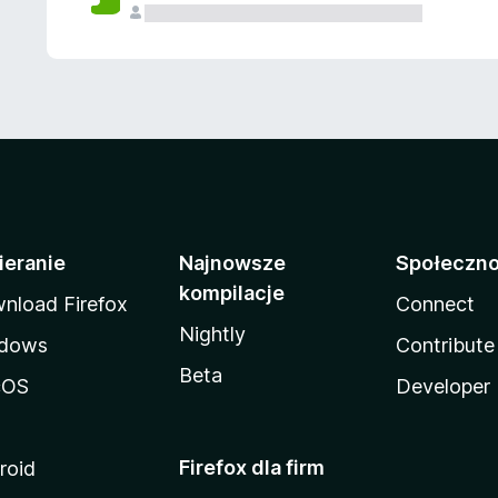
ieranie
Najnowsze
Społeczn
kompilacje
nload Firefox
Connect
Nightly
dows
Contribute
Beta
cOS
Developer
Firefox dla firm
roid