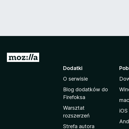
S
t
Dodatki
Pob
r
O serwisie
Dow
o
n
Blog dodatków do
Win
a
Firefoksa
ma
d
Warsztat
o
iOS
rozszerzeń
m
And
o
Strefa autora