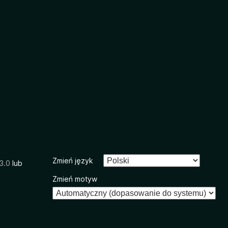
Zmień język
3.0
lub
Zmień motyw