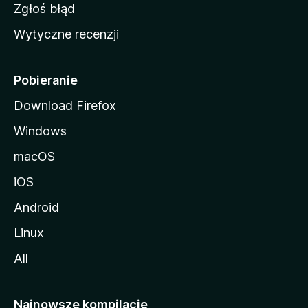
z
Zgłoś błąd
i
Wytyczne recenzji
l
l
i
Pobieranie
Download Firefox
Windows
macOS
iOS
Android
Linux
All
Najnowsze kompilacje