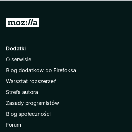
m
c
n
a
z
j
e
e
S
o
s
c
t
z
e
r
c
n
z
o
Dodatki
e
n
o
O serwisie
a
c
d
e
Blog dodatków do Firefoksa
n
o
Warsztat rozszerzeń
m
Strefa autora
o
w
Zasady programistów
a
Blog społeczności
M
o
Forum