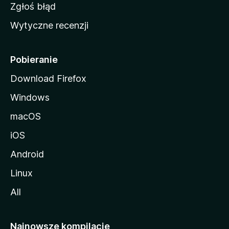
z
Zgłoś błąd
i
Wytyczne recenzji
l
l
i
Pobieranie
Download Firefox
Windows
macOS
iOS
Android
Linux
All
Najnowsze kompilacje