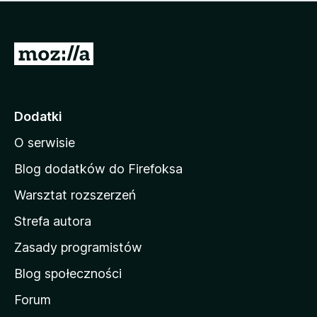
m
c
n
a
z
j
e
e
S
o
s
c
t
z
e
r
c
n
z
o
Dodatki
e
n
o
O serwisie
a
c
d
e
Blog dodatków do Firefoksa
n
o
Warsztat rozszerzeń
m
Strefa autora
o
w
Zasady programistów
a
Blog społeczności
M
o
Forum