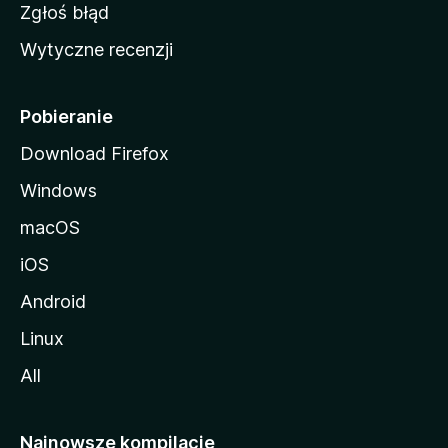
z
Zgłoś błąd
i
Wytyczne recenzji
l
l
i
Pobieranie
Download Firefox
Windows
macOS
iOS
Android
Linux
All
Najnowsze kompilacje