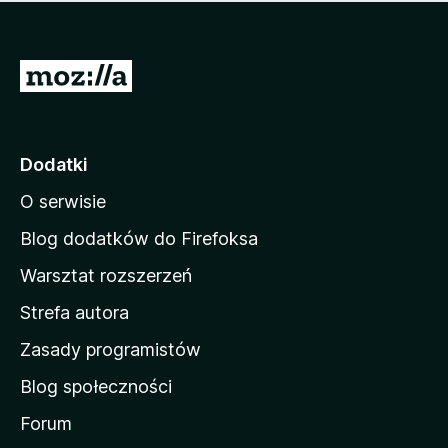
m
c
n
a
z
j
e
e
S
o
s
c
t
z
e
r
c
n
z
o
Dodatki
e
n
o
O serwisie
a
c
d
e
Blog dodatków do Firefoksa
n
o
Warsztat rozszerzeń
m
Strefa autora
o
w
Zasady programistów
a
Blog społeczności
M
o
Forum