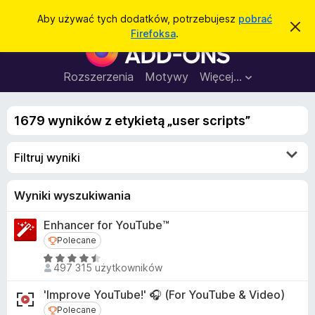
W
Zaloguj się
Aby używać tych dodatków, potrzebujesz
pobrać
Z
y
Firefoksa
.
a
D
s
m
o
k
z
n
d
Rozszerzenia
Motywy
Więcej…
u
i
a
j
k
t
t
a
o
1679 wyników z etykietą „user scripts”
k
p
j
o
i
w
Filtruj wyniki
d
i
a
o
d
p
Wyniki wyszukiwania
o
m
r
i
Enhancer for YouTube™
z
e
n
Polecane
Polecane
e
i
g
O
e
497 315 użytkowników
c
l
e
ą
'Improve YouTube!' 🎧 (For YouTube & Video)
n
d
Polecane
Polecane