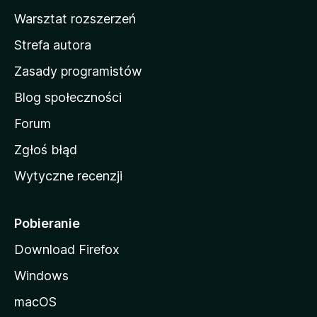
o
Warsztat rozszerzeń
m
Strefa autora
o
w
Zasady programistów
a
Blog społeczności
M
o
Forum
z
Zgłoś błąd
i
Wytyczne recenzji
l
l
i
Pobieranie
Download Firefox
Windows
macOS