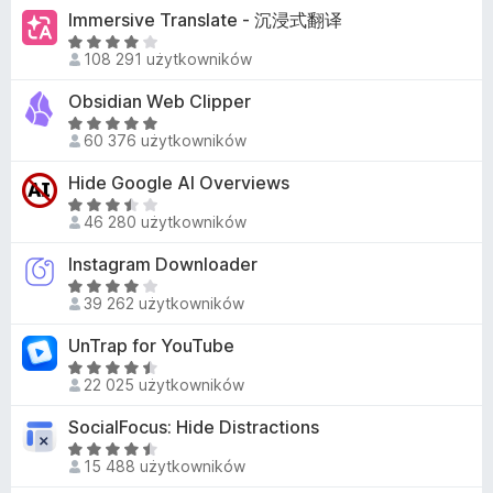
e
,
Immersive Translate - 沉浸式翻译
n
4
O
a
108 291 użytkowników
/
c
:
5
e
Obsidian Web Clipper
4
n
O
,
a
60 376 użytkowników
c
1
:
e
/
Hide Google AI Overviews
3
n
5
,
O
a
46 280 użytkowników
8
c
:
/
e
Instagram Downloader
4
5
n
,
O
a
39 262 użytkowników
9
c
:
/
e
UnTrap for YouTube
3
5
n
,
O
a
22 025 użytkowników
4
c
:
/
e
SocialFocus: Hide Distractions
4
5
n
/
O
a
15 488 użytkowników
5
c
: