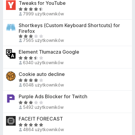
e
Tweaks for YouTube
4
5
n
,
O
a
7999 użytkowników
7
c
:
/
e
Shortkeys (Custom Keyboard Shortcuts) for
3
5
n
Firefox
/
a
O
5
7565 użytkowników
:
c
4
e
Element Tłumacza Google
,
n
O
6
a
6340 użytkowników
c
/
:
e
5
Cookie auto decline
3
n
O
,
a
6048 użytkowników
c
1
:
e
/
Purple Ads Blocker for Twitch
3
n
5
,
O
a
5492 użytkowników
7
c
:
/
e
FACEIT FORECAST
4
5
n
,
O
a
4864 użytkowników
2
c
: