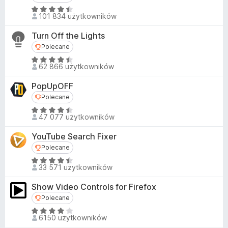
a
a
O
:
101 834 użytkowników
r
c
4
e
k
,
Turn Off the Lights
n
i
7
Polecane
Polecane
a
/
F
O
:
62 866 użytkowników
5
i
c
4
r
e
,
PopUpOFF
n
e
3
Polecane
Polecane
a
f
/
O
:
47 077 użytkowników
5
o
c
4
x
e
,
YouTube Search Fixer
n
6
Polecane
Polecane
a
/
O
:
33 571 użytkowników
5
c
4
e
,
Show Video Controls for Firefox
n
3
Polecane
Polecane
a
/
O
:
6150 użytkowników
5
c
4