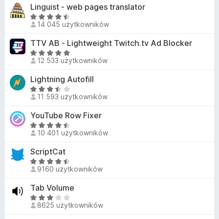
e
Linguist - web pages translator
4
n
,
O
a
14 045 użytkowników
3
c
:
/
e
TTV AB - Lightweight Twitch.tv Ad Blocker
4
5
n
,
O
a
12 533 użytkowników
3
c
:
/
e
Lightning Autofill
4
5
n
,
O
a
11 593 użytkowników
5
c
:
/
e
YouTube Row Fixer
4
5
n
,
O
a
10 401 użytkowników
9
c
:
/
e
ScriptCat
3
5
n
,
O
a
9160 użytkowników
3
c
:
/
e
Tab Volume
4
5
n
,
O
a
8625 użytkowników
6
c
:
/