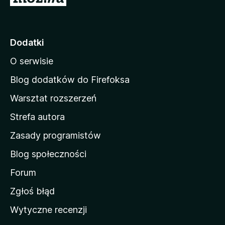
t
r
o
Dodatki
n
O serwisie
a
d
Blog dodatków do Firefoksa
o
Warsztat rozszerzeń
m
Strefa autora
o
w
Zasady programistów
a
Blog społeczności
M
o
Forum
z
Zgłoś błąd
i
Wytyczne recenzji
l