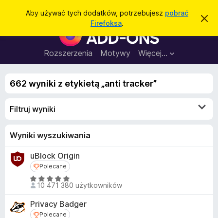
W
Zaloguj się
Aby używać tych dodatków, potrzebujesz
pobrać
Z
y
Firefoksa
.
a
D
s
m
o
k
z
n
d
Rozszerzenia
Motywy
Więcej…
u
i
a
j
k
t
t
a
o
662 wyniki z etykietą „anti tracker”
k
p
j
o
i
w
Filtruj wyniki
d
i
a
o
d
p
Wyniki wyszukiwania
o
m
r
i
uBlock Origin
z
e
n
Polecane
Polecane
e
i
g
O
e
10 471 380 użytkowników
c
l
e
ą
Privacy Badger
n
d
Polecane
Polecane