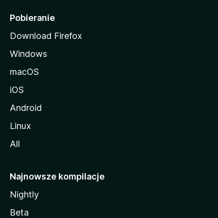
l
i
Pobieranie
Download Firefox
Windows
macOS
iOS
Android
Linux
All
Najnowsze kompilacje
Nightly
Beta