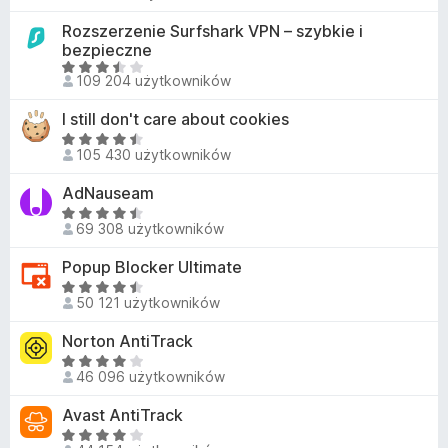
c
:
5
e
Rozszerzenie Surfshark VPN – szybkie i
4
n
bezpieczne
,
a
O
2
109 204 użytkowników
:
c
/
4
e
5
I still don't care about cookies
,
n
O
2
a
105 430 użytkowników
c
/
:
e
5
AdNauseam
3
n
O
,
a
69 308 użytkowników
c
6
:
e
/
Popup Blocker Ultimate
4
n
5
,
O
a
50 121 użytkowników
6
c
:
/
e
Norton AntiTrack
4
5
n
,
O
a
46 096 użytkowników
7
c
:
/
e
Avast AntiTrack
4
5
n
,
O
a