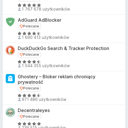
a
a
O
:
1 767 678 użytkowników
r
c
4
e
k
,
AdGuard AdBlocker
n
i
8
Polecane
Polecane
a
/
F
O
:
1 690 413 użytkowników
5
i
c
4
r
e
,
DuckDuckGo Search & Tracker Protection
n
e
8
Polecane
Polecane
a
f
/
O
:
1 044 355 użytkowników
5
o
c
4
x
e
,
Ghostery – Bloker reklam chroniący
n
prywatność
6
a
/
Polecane
Polecane
:
5
O
4
971 486 użytkowników
c
,
e
Decentraleyes
3
n
/
Polecane
Polecane
a
5
O
:
239 515 użytkowników