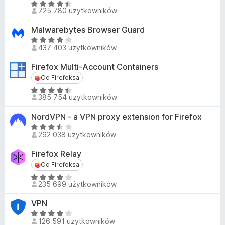
2
O
:
725 780 użytkowników
/
c
4
5
e
,
Malwarebytes Browser Guard
n
8
O
a
437 403 użytkowników
/
c
:
5
e
Firefox Multi-Account Containers
4
n
Od Firefoksa
Od Firefoksa
,
a
5
O
:
385 754 użytkowników
/
c
4
5
e
,
NordVPN - a VPN proxy extension for Firefox
n
2
O
a
292 038 użytkowników
/
c
:
5
e
Firefox Relay
4
n
Od Firefoksa
Od Firefoksa
,
a
6
O
:
235 699 użytkowników
/
c
3
5
e
,
VPN
n
7
O
a
126 591 użytkowników
/