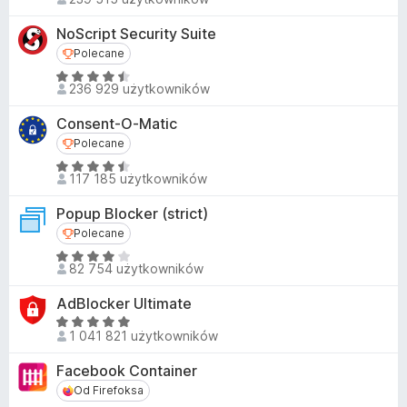
c
4
e
,
NoScript Security Suite
n
4
Polecane
Polecane
a
/
O
:
236 929 użytkowników
5
c
4
e
,
Consent-O-Matic
n
8
Polecane
Polecane
a
/
O
:
117 185 użytkowników
5
c
4
e
,
Popup Blocker (strict)
n
4
Polecane
Polecane
a
/
O
:
82 754 użytkowników
5
c
4
e
,
AdBlocker Ultimate
n
4
O
a
1 041 821 użytkowników
/
c
:
5
e
Facebook Container
4
n
Od Firefoksa
Od Firefoksa
,
a