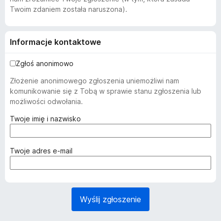
Twoim zdaniem została naruszona).
Informacje kontaktowe
Zgłoś anonimowo
Złożenie anonimowego zgłoszenia uniemożliwi nam
komunikowanie się z Tobą w sprawie stanu zgłoszenia lub
możliwości odwołania.
(
Twoje imię i nazwisko
w
y
m
(
Twoje adres e-mail
a
w
g
y
a
m
n
a
Wyślij zgłoszenie
e
g
)
a