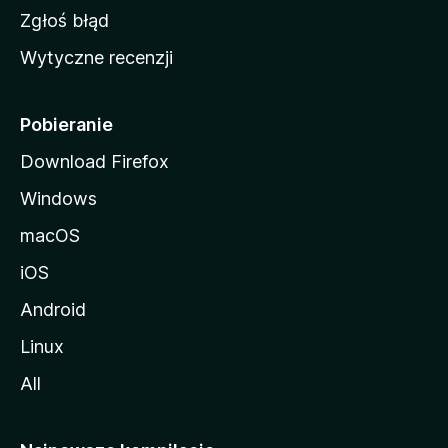
z
Zgłoś błąd
i
Wytyczne recenzji
l
l
i
Pobieranie
Download Firefox
Windows
macOS
iOS
Android
Linux
All