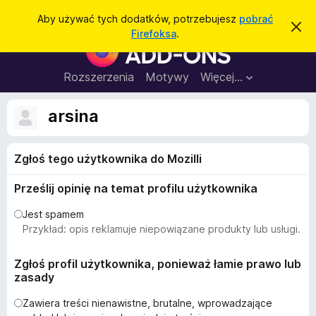
W
Zaloguj się
Aby używać tych dodatków, potrzebujesz
pobrać
Z
y
Firefoksa
.
a
D
s
m
o
k
z
n
d
Rozszerzenia
Motywy
Więcej…
u
i
a
j
k
t
t
arsina
a
o
k
p
j
o
i
w
Zgłoś tego użytkownika do Mozilli
d
i
a
o
d
Prześlij opinię na temat profilu użytkownika
p
o
m
r
Jest spamem
i
z
Przykład: opis reklamuje niepowiązane produkty lub usługi.
e
n
e
i
g
Zgłoś profil użytkownika, ponieważ łamie prawo lub
e
zasady
l
ą
Zawiera treści nienawistne, brutalne, wprowadzające
d