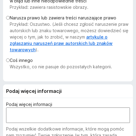
w błąd lub inne nieodpowiednie treści
a
Przykład: zawiera rasistowskie obrazy.
r
Narusza prawo lub zawiera treści naruszające prawo
k
Przykład: Oszustwo. (Jeśli chcesz zgłosić naruszenie praw
i
autorskich lub znaku towarowego, możesz dowiedzieć się
F
więcej o tym, jak to zrobić, w naszym
artykule o
i
zgłaszaniu naruszeń praw autorskich lub znaków
r
towarowych
).
e
Coś innego
f
Wszystko, co nie pasuje do pozostałych kategorii.
o
x
Podaj więcej informacji
Podaj więcej informacji
Podaj wszelkie dodatkowe informacje, które mogą pomóc
nam zrozumieć Twoje zgłoszenie (w tym, która zasada