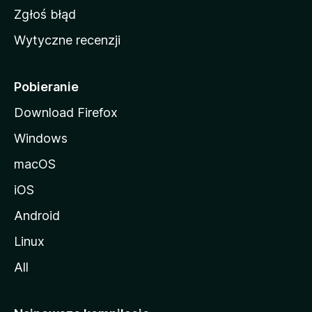
z
Zgłoś błąd
i
Wytyczne recenzji
l
l
i
Pobieranie
Download Firefox
Windows
macOS
iOS
Android
Linux
All