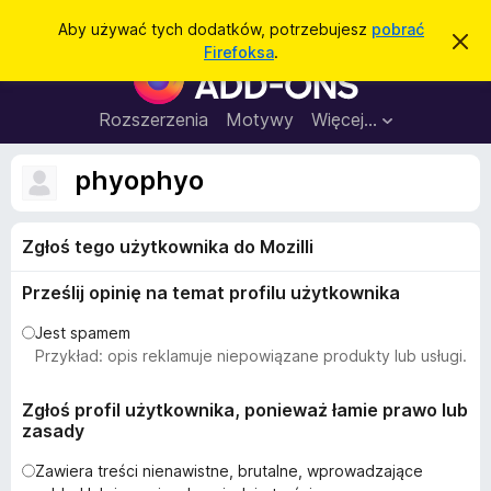
W
Zaloguj się
Aby używać tych dodatków, potrzebujesz
pobrać
Z
y
Firefoksa
.
a
D
s
m
o
k
z
n
d
Rozszerzenia
Motywy
Więcej…
u
i
a
j
k
t
t
phyophyo
a
o
k
p
j
o
i
w
Zgłoś tego użytkownika do Mozilli
d
i
a
o
d
Prześlij opinię na temat profilu użytkownika
p
o
m
r
Jest spamem
i
z
Przykład: opis reklamuje niepowiązane produkty lub usługi.
e
n
e
i
g
Zgłoś profil użytkownika, ponieważ łamie prawo lub
e
zasady
l
ą
Zawiera treści nienawistne, brutalne, wprowadzające
d