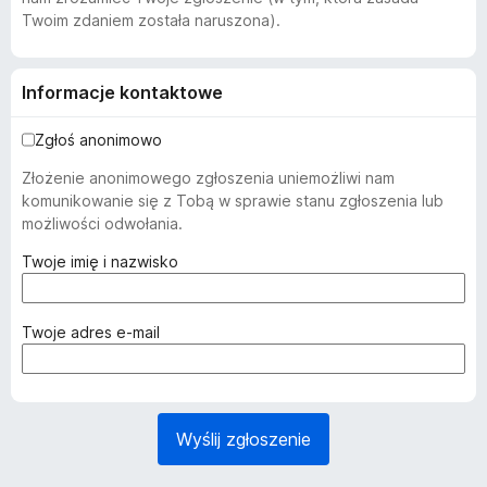
Twoim zdaniem została naruszona).
Informacje kontaktowe
Zgłoś anonimowo
Złożenie anonimowego zgłoszenia uniemożliwi nam
komunikowanie się z Tobą w sprawie stanu zgłoszenia lub
możliwości odwołania.
(
Twoje imię i nazwisko
w
y
m
(
Twoje adres e-mail
a
w
g
y
a
m
n
a
Wyślij zgłoszenie
e
g
)
a