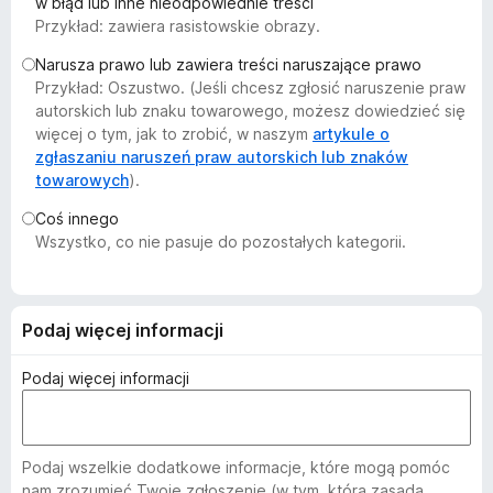
w błąd lub inne nieodpowiednie treści
a
Przykład: zawiera rasistowskie obrazy.
r
Narusza prawo lub zawiera treści naruszające prawo
k
Przykład: Oszustwo. (Jeśli chcesz zgłosić naruszenie praw
i
autorskich lub znaku towarowego, możesz dowiedzieć się
F
więcej o tym, jak to zrobić, w naszym
artykule o
i
zgłaszaniu naruszeń praw autorskich lub znaków
r
towarowych
).
e
Coś innego
f
Wszystko, co nie pasuje do pozostałych kategorii.
o
x
Podaj więcej informacji
Podaj więcej informacji
Podaj wszelkie dodatkowe informacje, które mogą pomóc
nam zrozumieć Twoje zgłoszenie (w tym, która zasada