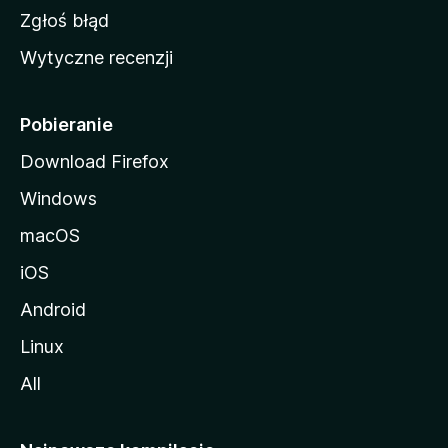
z
Zgłoś błąd
i
Wytyczne recenzji
l
l
i
Pobieranie
Download Firefox
Windows
macOS
iOS
Android
Linux
All