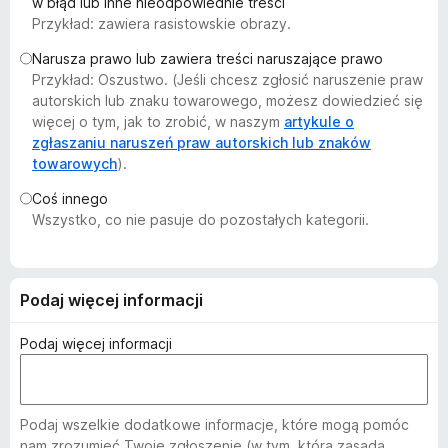
w błąd lub inne nieodpowiednie treści
a
Przykład: zawiera rasistowskie obrazy.
r
Narusza prawo lub zawiera treści naruszające prawo
k
Przykład: Oszustwo. (Jeśli chcesz zgłosić naruszenie praw
i
autorskich lub znaku towarowego, możesz dowiedzieć się
F
więcej o tym, jak to zrobić, w naszym
artykule o
i
zgłaszaniu naruszeń praw autorskich lub znaków
r
towarowych
).
e
Coś innego
f
Wszystko, co nie pasuje do pozostałych kategorii.
o
x
Podaj więcej informacji
Podaj więcej informacji
Podaj wszelkie dodatkowe informacje, które mogą pomóc
nam zrozumieć Twoje zgłoszenie (w tym, która zasada