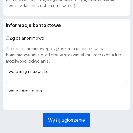
Twoim zdaniem została naruszona).
Informacje kontaktowe
Zgłoś anonimowo
Złożenie anonimowego zgłoszenia uniemożliwi nam
komunikowanie się z Tobą w sprawie stanu zgłoszenia lub
możliwości odwołania.
(
Twoje imię i nazwisko
w
y
m
(
Twoje adres e-mail
a
w
g
y
a
m
n
a
Wyślij zgłoszenie
e
g
)
a