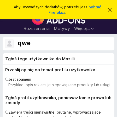
W
Zaloguj się
Aby używać tych dodatków, potrzebujesz
pobrać
Z
y
Firefoksa
.
a
D
s
m
o
k
z
n
d
Rozszerzenia
Motywy
Więcej…
u
i
a
j
k
t
t
qwe
a
o
k
p
j
o
i
w
Zgłoś tego użytkownika do Mozilli
d
i
a
o
d
Prześlij opinię na temat profilu użytkownika
p
o
m
r
Jest spamem
i
z
Przykład: opis reklamuje niepowiązane produkty lub usługi.
e
n
e
i
g
Zgłoś profil użytkownika, ponieważ łamie prawo lub
e
zasady
l
ą
Zawiera treści nienawistne, brutalne, wprowadzające
d