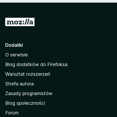
n
e
)
S
t
r
o
Dodatki
n
O serwisie
a
d
Blog dodatków do Firefoksa
o
Warsztat rozszerzeń
m
Strefa autora
o
w
Zasady programistów
a
Blog społeczności
M
o
Forum