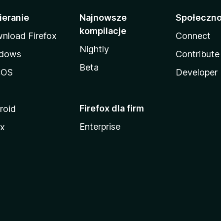
ieranie
Najnowsze
Społeczn
kompilacje
nload Firefox
Connect
Nightly
dows
Contribute
Beta
cOS
Developer
Firefox dla firm
roid
Enterprise
ux