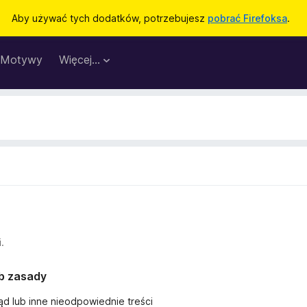
Aby używać tych dodatków, potrzebujesz
pobrać Firefoksa
.
Motywy
Więcej…
.
ub zasady
ąd lub inne nieodpowiednie treści