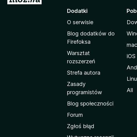
t
Dodatki
Pob
r
O serwisie
Dow
o
n
Blog dodatków do
Win
a
Firefoksa
ma
d
Warsztat
o
iOS
rozszerzeń
m
And
o
Strefa autora
Lin
w
Zasady
a
All
programistów
M
Blog społeczności
o
z
Forum
i
Zgłoś błąd
l