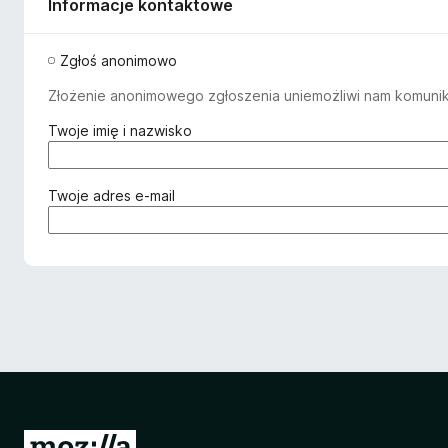
Informacje kontaktowe
Zgłoś anonimowo
Złożenie anonimowego zgłoszenia uniemożliwi nam komuniko
(
Twoje imię i nazwisko
w
y
m
(
Twoje adres e-mail
a
w
g
y
a
m
n
a
e
g
)
a
n
e
)
S