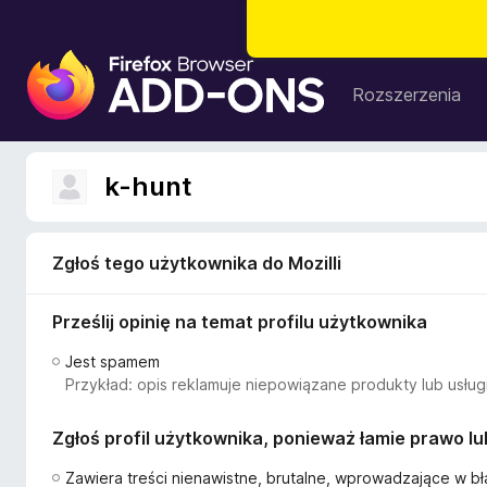
D
o
Rozszerzenia
d
a
t
k-hunt
k
i
d
Zgłoś tego użytkownika do Mozilli
o
p
Prześlij opinię na temat profilu użytkownika
r
z
Jest spamem
e
Przykład: opis reklamuje niepowiązane produkty lub usługi
g
l
Zgłoś profil użytkownika, ponieważ łamie prawo l
ą
d
Zawiera treści nienawistne, brutalne, wprowadzające w bł