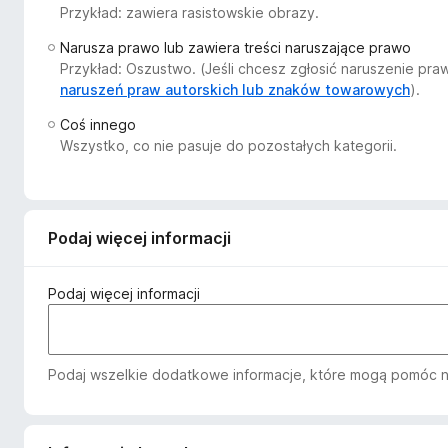
Przykład: zawiera rasistowskie obrazy.
a
r
Narusza prawo lub zawiera treści naruszające prawo
k
Przykład: Oszustwo. (Jeśli chcesz zgłosić naruszenie pr
i
naruszeń praw autorskich lub znaków towarowych
).
F
Coś innego
i
Wszystko, co nie pasuje do pozostałych kategorii.
r
e
f
o
Podaj więcej informacji
x
Podaj więcej informacji
Podaj wszelkie dodatkowe informacje, które mogą pomóc n