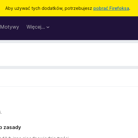
Aby używać tych dodatków, potrzebujesz
pobrać Firefoksa
.
Motywy
Więcej…
.
ub zasady