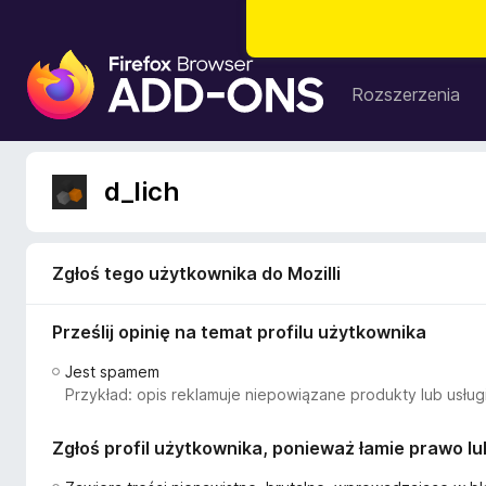
D
o
Rozszerzenia
d
a
t
d_lich
k
i
d
o
Zgłoś tego użytkownika do Mozilli
p
r
Prześlij opinię na temat profilu użytkownika
z
Jest spamem
e
Przykład: opis reklamuje niepowiązane produkty lub usługi
g
l
Zgłoś profil użytkownika, ponieważ łamie prawo l
ą
d