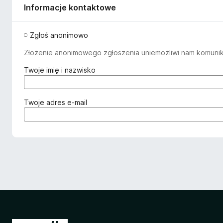
Informacje kontaktowe
Zgłoś anonimowo
Złożenie anonimowego zgłoszenia uniemożliwi nam komuniko
(
Twoje imię i nazwisko
w
y
m
(
Twoje adres e-mail
a
w
g
y
a
m
n
a
e
g
)
a
n
e
)