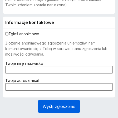
Twoim zdaniem została naruszona).
Informacje kontaktowe
Zgłoś anonimowo
Złożenie anonimowego zgłoszenia uniemożliwi nam
komunikowanie się z Tobą w sprawie stanu zgłoszenia lub
możliwości odwołania.
(
Twoje imię i nazwisko
w
y
m
(
Twoje adres e-mail
a
w
g
y
a
m
n
a
Wyślij zgłoszenie
e
g
)
a