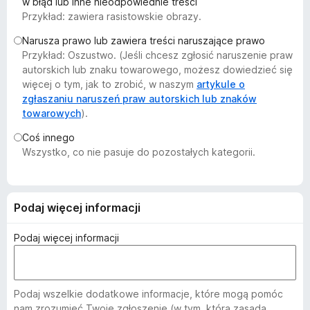
w błąd lub inne nieodpowiednie treści
a
Przykład: zawiera rasistowskie obrazy.
r
Narusza prawo lub zawiera treści naruszające prawo
k
Przykład: Oszustwo. (Jeśli chcesz zgłosić naruszenie praw
i
autorskich lub znaku towarowego, możesz dowiedzieć się
F
więcej o tym, jak to zrobić, w naszym
artykule o
i
zgłaszaniu naruszeń praw autorskich lub znaków
r
towarowych
).
e
Coś innego
f
Wszystko, co nie pasuje do pozostałych kategorii.
o
x
Podaj więcej informacji
Podaj więcej informacji
Podaj wszelkie dodatkowe informacje, które mogą pomóc
nam zrozumieć Twoje zgłoszenie (w tym, która zasada