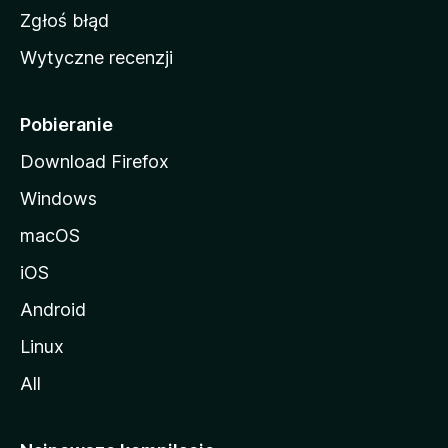
z
Zgłoś błąd
i
Wytyczne recenzji
l
l
i
Pobieranie
Download Firefox
Windows
macOS
iOS
Android
Linux
All