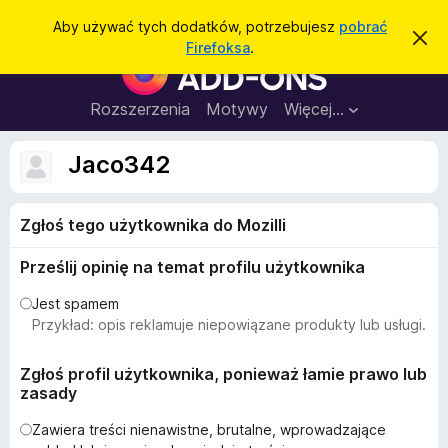
W
Zaloguj się
Aby używać tych dodatków, potrzebujesz
pobrać
Z
y
Firefoksa
.
a
D
s
m
o
k
z
n
d
Rozszerzenia
Motywy
Więcej…
u
i
a
j
k
t
t
Jaco342
a
o
k
p
j
o
i
w
Zgłoś tego użytkownika do Mozilli
d
i
a
o
d
Prześlij opinię na temat profilu użytkownika
p
o
m
r
Jest spamem
i
z
Przykład: opis reklamuje niepowiązane produkty lub usługi.
e
n
e
i
g
Zgłoś profil użytkownika, ponieważ łamie prawo lub
e
zasady
l
ą
Zawiera treści nienawistne, brutalne, wprowadzające
d