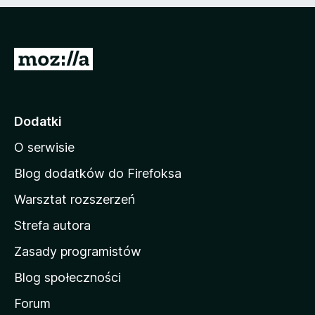
n
e
)
S
t
r
o
Dodatki
n
O serwisie
a
d
Blog dodatków do Firefoksa
o
Warsztat rozszerzeń
m
Strefa autora
o
w
Zasady programistów
a
Blog społeczności
M
o
Forum