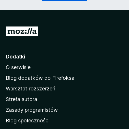
)
a
n
e
)
S
t
r
o
Dodatki
n
O serwisie
a
d
Blog dodatków do Firefoksa
o
Warsztat rozszerzeń
m
Strefa autora
o
w
Zasady programistów
a
Blog społeczności
M