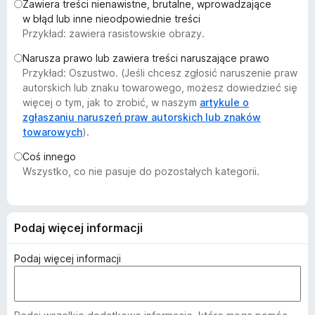
Zawiera treści nienawistne, brutalne, wprowadzające
a
w błąd lub inne nieodpowiednie treści
r
Przykład: zawiera rasistowskie obrazy.
k
Narusza prawo lub zawiera treści naruszające prawo
i
Przykład: Oszustwo. (Jeśli chcesz zgłosić naruszenie praw
F
autorskich lub znaku towarowego, możesz dowiedzieć się
i
więcej o tym, jak to zrobić, w naszym
artykule o
r
zgłaszaniu naruszeń praw autorskich lub znaków
e
towarowych
).
f
Coś innego
o
Wszystko, co nie pasuje do pozostałych kategorii.
x
Podaj więcej informacji
Podaj więcej informacji