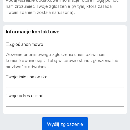
Podaj wszelkie dodatkowe informacje, które mogą pomóc
nam zrozumieć Twoje zgłoszenie (w tym, która zasada
Twoim zdaniem została naruszona).
Informacje kontaktowe
Zgłoś anonimowo
Złożenie anonimowego zgłoszenia uniemożliwi nam
komunikowanie się z Tobą w sprawie stanu zgłoszenia lub
możliwości odwołania.
(
Twoje imię i nazwisko
w
y
m
(
Twoje adres e-mail
a
w
g
y
a
m
n
a
Wyślij zgłoszenie
e
g