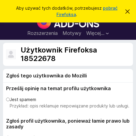
W
Zaloguj się
Aby używać tych dodatków, potrzebujesz
pobrać
Z
y
Firefoksa
.
a
D
s
m
o
k
z
n
d
Rozszerzenia
Motywy
Więcej…
u
i
a
j
k
t
t
Użytkownik Firefoksa
a
o
k
p
18522678
j
o
i
w
d
i
a
Zgłoś tego użytkownika do Mozilli
o
d
p
o
Prześlij opinię na temat profilu użytkownika
m
r
i
z
e
Jest spamem
n
e
Przykład: opis reklamuje niepowiązane produkty lub usługi.
i
g
e
l
Zgłoś profil użytkownika, ponieważ łamie prawo lub
zasady
ą
d