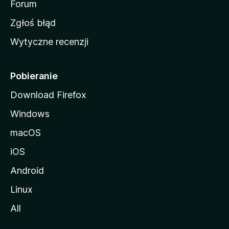
o
Forum
z
Zgłoś błąd
i
Wytyczne recenzji
l
l
i
Pobieranie
Download Firefox
Windows
macOS
iOS
Android
Linux
All