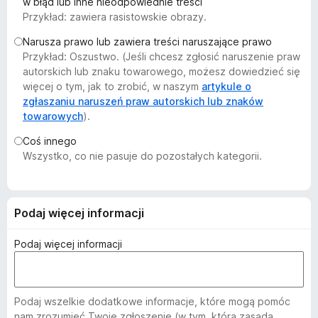
w błąd lub inne nieodpowiednie treści
a
Przykład: zawiera rasistowskie obrazy.
r
Narusza prawo lub zawiera treści naruszające prawo
k
Przykład: Oszustwo. (Jeśli chcesz zgłosić naruszenie praw
i
autorskich lub znaku towarowego, możesz dowiedzieć się
F
więcej o tym, jak to zrobić, w naszym
artykule o
i
zgłaszaniu naruszeń praw autorskich lub znaków
r
towarowych
).
e
Coś innego
f
Wszystko, co nie pasuje do pozostałych kategorii.
o
x
Podaj więcej informacji
Podaj więcej informacji
Podaj wszelkie dodatkowe informacje, które mogą pomóc
nam zrozumieć Twoje zgłoszenie (w tym, która zasada