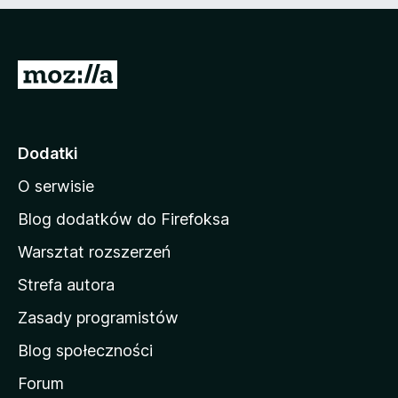
n
e
)
S
t
r
o
Dodatki
n
O serwisie
a
d
Blog dodatków do Firefoksa
o
Warsztat rozszerzeń
m
Strefa autora
o
w
Zasady programistów
a
Blog społeczności
M
o
Forum