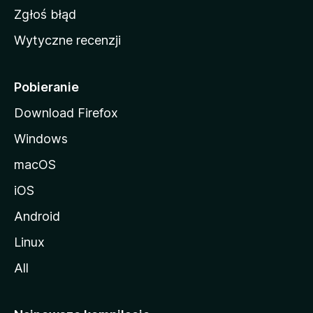
z
Zgłoś błąd
i
Wytyczne recenzji
l
l
i
Pobieranie
Download Firefox
Windows
macOS
iOS
Android
Linux
All