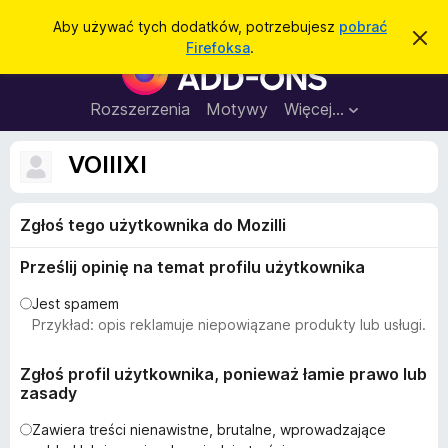
W
Zaloguj się
Aby używać tych dodatków, potrzebujesz
pobrać
Z
y
Firefoksa
.
a
D
s
m
o
k
z
n
d
Rozszerzenia
Motywy
Więcej…
u
i
a
j
k
t
t
VOIIIXI
a
o
k
p
j
o
i
w
Zgłoś tego użytkownika do Mozilli
d
i
a
o
d
Prześlij opinię na temat profilu użytkownika
p
o
m
r
Jest spamem
i
z
Przykład: opis reklamuje niepowiązane produkty lub usługi.
e
n
e
i
g
Zgłoś profil użytkownika, ponieważ łamie prawo lub
e
zasady
l
ą
Zawiera treści nienawistne, brutalne, wprowadzające
d