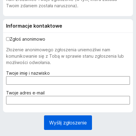
Twoim zdaniem została naruszona).
Informacje kontaktowe
Zgłoś anonimowo
Złożenie anonimowego zgłoszenia uniemożliwi nam
komunikowanie się z Tobą w sprawie stanu zgłoszenia lub
możliwości odwołania.
(
Twoje imię i nazwisko
w
y
m
(
Twoje adres e-mail
a
w
g
y
a
m
n
a
Wyślij zgłoszenie
e
g
)
a