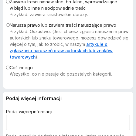
Zawiera treści nienawistne, brutalne, wprowadzające
a
w błąd lub inne nieodpowiednie treści
r
Przykład: zawiera rasistowskie obrazy.
k
Narusza prawo lub zawiera treści naruszające prawo
i
Przykład: Oszustwo. (Jeśli chcesz zgłosić naruszenie praw
F
autorskich lub znaku towarowego, możesz dowiedzieć się
i
więcej o tym, jak to zrobić, w naszym
artykule o
r
zgłaszaniu naruszeń praw autorskich lub znaków
e
towarowych
).
f
Coś innego
o
Wszystko, co nie pasuje do pozostałych kategorii.
x
Podaj więcej informacji
Podaj więcej informacji