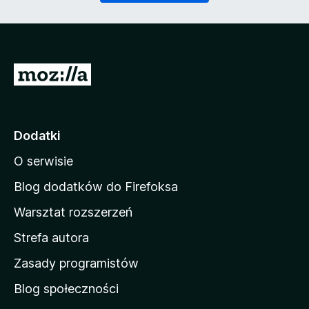
)
a
n
e
)
S
t
r
o
Dodatki
n
O serwisie
a
d
Blog dodatków do Firefoksa
o
Warsztat rozszerzeń
m
Strefa autora
o
w
Zasady programistów
a
Blog społeczności
M