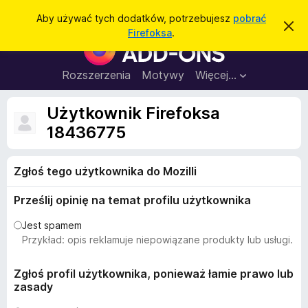
W
Zaloguj się
Aby używać tych dodatków, potrzebujesz
pobrać
Z
y
Firefoksa
.
a
D
s
m
o
k
z
n
d
Rozszerzenia
Motywy
Więcej…
u
i
a
j
k
t
t
Użytkownik Firefoksa
a
o
k
p
18436775
j
o
i
w
d
i
a
Zgłoś tego użytkownika do Mozilli
o
d
p
o
Prześlij opinię na temat profilu użytkownika
m
r
i
z
e
Jest spamem
n
e
Przykład: opis reklamuje niepowiązane produkty lub usługi.
i
g
e
l
Zgłoś profil użytkownika, ponieważ łamie prawo lub
zasady
ą
d