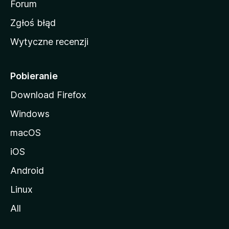
o
Forum
z
Zgłoś błąd
i
Wytyczne recenzji
l
l
i
Pobieranie
Download Firefox
Windows
macOS
iOS
Android
Linux
All