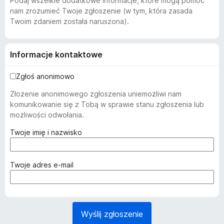
Podaj wszelkie dodatkowe informacje, które mogą pomóc
nam zrozumieć Twoje zgłoszenie (w tym, która zasada
Twoim zdaniem została naruszona).
Informacje kontaktowe
Zgłoś anonimowo
Złożenie anonimowego zgłoszenia uniemożliwi nam
komunikowanie się z Tobą w sprawie stanu zgłoszenia lub
możliwości odwołania.
(
Twoje imię i nazwisko
w
y
m
(
Twoje adres e-mail
a
w
g
y
a
m
n
a
Wyślij zgłoszenie
e
g