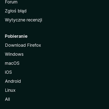
o
Forum
z
Zgłoś błąd
i
Wytyczne recenzji
l
l
i
Pobieranie
Download Firefox
Windows
macOS
iOS
Android
Linux
All