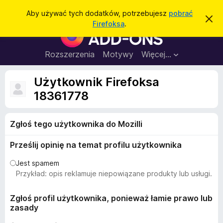
W
Zaloguj się
Aby używać tych dodatków, potrzebujesz
pobrać
Z
y
Firefoksa
.
a
D
s
m
o
k
z
n
d
Rozszerzenia
Motywy
Więcej…
u
i
a
j
k
t
t
Użytkownik Firefoksa
a
o
k
p
18361778
j
o
i
w
d
i
a
Zgłoś tego użytkownika do Mozilli
o
d
p
o
Prześlij opinię na temat profilu użytkownika
m
r
i
z
e
Jest spamem
n
e
Przykład: opis reklamuje niepowiązane produkty lub usługi.
i
g
e
l
Zgłoś profil użytkownika, ponieważ łamie prawo lub
zasady
ą
d