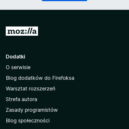
)
a
n
e
)
S
t
r
o
Dodatki
n
O serwisie
a
d
Blog dodatków do Firefoksa
o
Warsztat rozszerzeń
m
Strefa autora
o
w
Zasady programistów
a
Blog społeczności
M