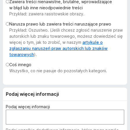
Zawiera treści nienawistne, brutalne, wprowadzające
a
w błąd lub inne nieodpowiednie treści
r
Przykład: zawiera rasistowskie obrazy.
k
Narusza prawo lub zawiera treści naruszające prawo
i
Przykład: Oszustwo. (Jeśli chcesz zgłosić naruszenie praw
F
autorskich lub znaku towarowego, możesz dowiedzieć się
i
więcej o tym, jak to zrobić, w naszym
artykule o
r
zgłaszaniu naruszeń praw autorskich lub znaków
e
towarowych
).
f
Coś innego
o
Wszystko, co nie pasuje do pozostałych kategorii.
x
Podaj więcej informacji
Podaj więcej informacji