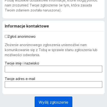
Podaj wszelkie dodatkowe informacje, które mogą pomóc
nam zrozumieć Twoje zgłoszenie (w tym, która zasada
Twoim zdaniem została naruszona).
Informacje kontaktowe
Zgłoś anonimowo
Złożenie anonimowego zgłoszenia uniemożliwi nam
komunikowanie się z Tobą w sprawie stanu zgłoszenia lub
możliwości odwołania.
(
Twoje imię i nazwisko
w
y
m
(
Twoje adres e-mail
a
w
g
y
a
m
n
a
Wyślij zgłoszenie
e
g