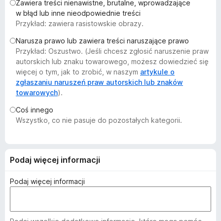
Zawiera treści nienawistne, brutalne, wprowadzające
a
w błąd lub inne nieodpowiednie treści
r
Przykład: zawiera rasistowskie obrazy.
k
Narusza prawo lub zawiera treści naruszające prawo
i
Przykład: Oszustwo. (Jeśli chcesz zgłosić naruszenie praw
F
autorskich lub znaku towarowego, możesz dowiedzieć się
i
więcej o tym, jak to zrobić, w naszym
artykule o
r
zgłaszaniu naruszeń praw autorskich lub znaków
e
towarowych
).
f
Coś innego
o
Wszystko, co nie pasuje do pozostałych kategorii.
x
Podaj więcej informacji
Podaj więcej informacji