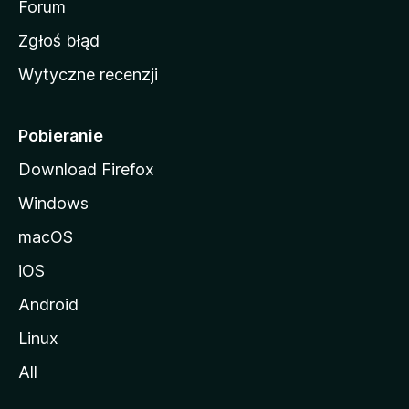
o
Forum
z
Zgłoś błąd
i
Wytyczne recenzji
l
l
i
Pobieranie
Download Firefox
Windows
macOS
iOS
Android
Linux
All