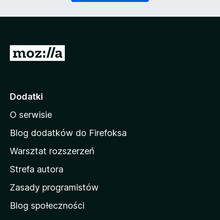
)
a
n
e
)
S
t
r
o
Dodatki
n
O serwisie
a
d
Blog dodatków do Firefoksa
o
Warsztat rozszerzeń
m
Strefa autora
o
w
Zasady programistów
a
Blog społeczności
M