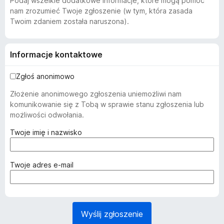
Podaj wszelkie dodatkowe informacje, które mogą pomóc
nam zrozumieć Twoje zgłoszenie (w tym, która zasada
Twoim zdaniem została naruszona).
Informacje kontaktowe
Zgłoś anonimowo
Złożenie anonimowego zgłoszenia uniemożliwi nam
komunikowanie się z Tobą w sprawie stanu zgłoszenia lub
możliwości odwołania.
(
Twoje imię i nazwisko
w
y
m
(
Twoje adres e-mail
a
w
g
y
a
m
n
a
Wyślij zgłoszenie
e
g