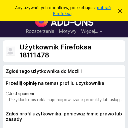
W
Zaloguj się
Aby używać tych dodatków, potrzebujesz
pobrać
Z
y
Firefoksa
.
a
D
s
m
o
k
z
n
d
Rozszerzenia
Motywy
Więcej…
u
i
a
j
k
t
t
Użytkownik Firefoksa
a
o
k
p
18111478
j
o
i
w
d
i
a
Zgłoś tego użytkownika do Mozilli
o
d
p
o
Prześlij opinię na temat profilu użytkownika
m
r
i
z
e
Jest spamem
n
e
Przykład: opis reklamuje niepowiązane produkty lub usługi.
i
g
e
l
Zgłoś profil użytkownika, ponieważ łamie prawo lub
zasady
ą
d