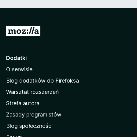
n
e
)
S
t
r
o
Dodatki
n
O serwisie
a
d
Blog dodatków do Firefoksa
o
Warsztat rozszerzeń
m
Strefa autora
o
w
Zasady programistów
a
Blog społeczności
M