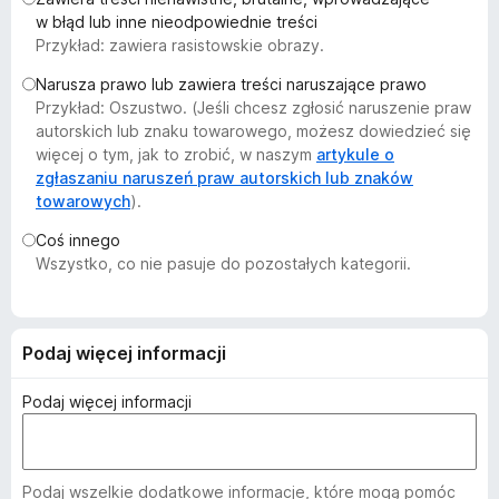
a
w błąd lub inne nieodpowiednie treści
Przykład: zawiera rasistowskie obrazy.
r
k
Narusza prawo lub zawiera treści naruszające prawo
i
Przykład: Oszustwo. (Jeśli chcesz zgłosić naruszenie praw
F
autorskich lub znaku towarowego, możesz dowiedzieć się
i
więcej o tym, jak to zrobić, w naszym
artykule o
zgłaszaniu naruszeń praw autorskich lub znaków
r
towarowych
).
e
f
Coś innego
o
Wszystko, co nie pasuje do pozostałych kategorii.
x
Podaj więcej informacji
Podaj więcej informacji
Podaj wszelkie dodatkowe informacje, które mogą pomóc