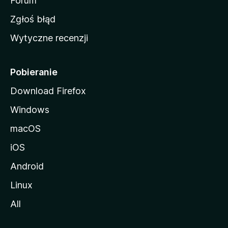
o
Forum
z
Zgłoś błąd
i
Wytyczne recenzji
l
l
i
Pobieranie
Download Firefox
Windows
macOS
iOS
Android
Linux
All