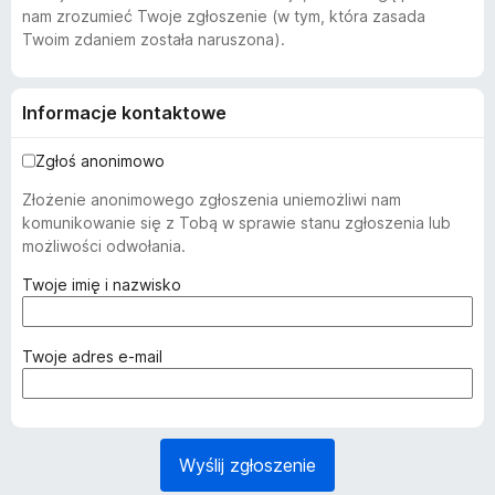
nam zrozumieć Twoje zgłoszenie (w tym, która zasada
Twoim zdaniem została naruszona).
Informacje kontaktowe
Zgłoś anonimowo
Złożenie anonimowego zgłoszenia uniemożliwi nam
komunikowanie się z Tobą w sprawie stanu zgłoszenia lub
możliwości odwołania.
(
Twoje imię i nazwisko
w
y
m
(
Twoje adres e-mail
a
w
g
y
a
m
n
a
Wyślij zgłoszenie
e
g
)
a