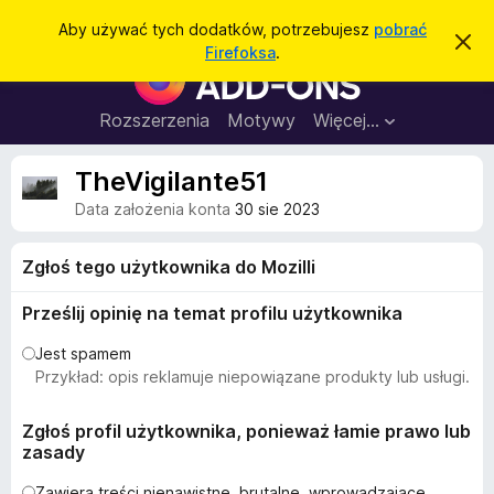
W
Zaloguj się
Aby używać tych dodatków, potrzebujesz
pobrać
Z
y
Firefoksa
.
a
D
s
m
o
k
z
n
d
Rozszerzenia
Motywy
Więcej…
u
i
a
j
k
t
t
TheVigilante51
a
o
k
p
j
Data założenia konta
30 sie 2023
o
i
w
d
i
Zgłoś tego użytkownika do Mozilli
a
o
d
p
o
Prześlij opinię na temat profilu użytkownika
m
r
i
Jest spamem
z
e
n
Przykład: opis reklamuje niepowiązane produkty lub usługi.
e
i
g
e
Zgłoś profil użytkownika, ponieważ łamie prawo lub
l
zasady
ą
d
Zawiera treści nienawistne, brutalne, wprowadzające