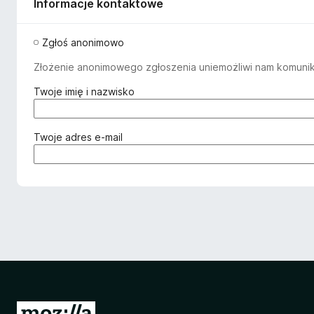
Informacje kontaktowe
Zgłoś anonimowo
Złożenie anonimowego zgłoszenia uniemożliwi nam komuniko
(
Twoje imię i nazwisko
w
y
m
(
Twoje adres e-mail
a
w
g
y
a
m
n
a
e
g
)
a
n
e
)
S