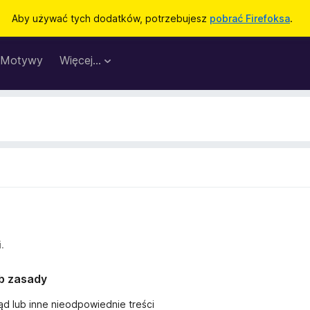
Aby używać tych dodatków, potrzebujesz
pobrać Firefoksa
.
Motywy
Więcej…
.
ub zasady
ąd lub inne nieodpowiednie treści