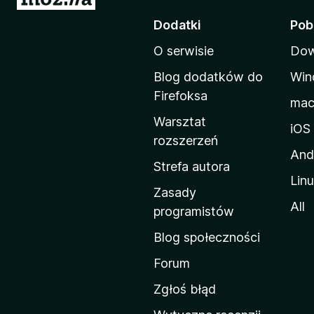
t
Dodatki
Pob
r
O serwisie
Dow
o
n
Blog dodatków do
Win
a
Firefoksa
ma
d
Warsztat
o
iOS
rozszerzeń
m
And
o
Strefa autora
Lin
w
Zasady
a
All
programistów
M
Blog społeczności
o
z
Forum
i
Zgłoś błąd
l