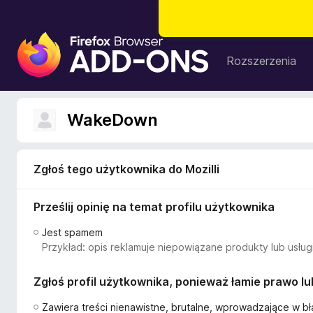
D
o
Rozszerzenia
d
a
t
WakeDown
k
i
d
Zgłoś tego użytkownika do Mozilli
o
p
Prześlij opinię na temat profilu użytkownika
r
z
Jest spamem
e
Przykład: opis reklamuje niepowiązane produkty lub usługi
g
l
Zgłoś profil użytkownika, ponieważ łamie prawo l
ą
d
Zawiera treści nienawistne, brutalne, wprowadzające w bł