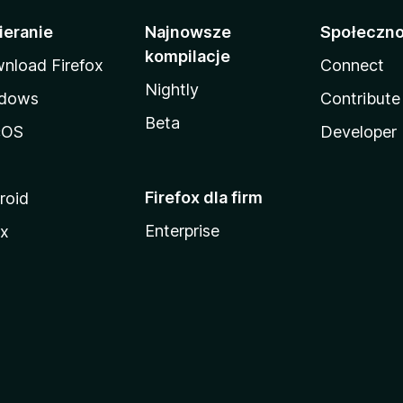
ieranie
Najnowsze
Społeczn
kompilacje
nload Firefox
Connect
Nightly
dows
Contribute
Beta
cOS
Developer
Firefox dla firm
roid
Enterprise
ux