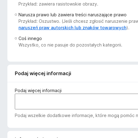
Przykład: zawiera rasistowskie obrazy.
a
r
Narusza prawo lub zawiera treści naruszające prawo
k
Przykład: Oszustwo. (Jeśli chcesz zgłosić naruszenie pr
i
naruszeń praw autorskich lub znaków towarowych
).
F
Coś innego
i
Wszystko, co nie pasuje do pozostałych kategorii.
r
e
f
o
Podaj więcej informacji
x
Podaj więcej informacji
Podaj wszelkie dodatkowe informacje, które mogą pomóc n