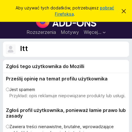
W
Zaloguj się
Aby używać tych dodatków, potrzebujesz
pobrać
Z
y
Firefoksa
.
a
D
s
m
o
k
z
n
d
Rozszerzenia
Motywy
Więcej…
u
i
a
j
k
t
t
ltt
a
o
k
p
j
o
i
w
Zgłoś tego użytkownika do Mozilli
d
i
a
o
d
Prześlij opinię na temat profilu użytkownika
p
o
m
r
Jest spamem
i
z
Przykład: opis reklamuje niepowiązane produkty lub usługi.
e
n
e
i
g
Zgłoś profil użytkownika, ponieważ łamie prawo lub
e
zasady
l
ą
Zawiera treści nienawistne, brutalne, wprowadzające
d