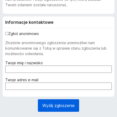
Twoim zdaniem została naruszona).
Informacje kontaktowe
Zgłoś anonimowo
Złożenie anonimowego zgłoszenia uniemożliwi nam
komunikowanie się z Tobą w sprawie stanu zgłoszenia lub
możliwości odwołania.
(
Twoje imię i nazwisko
w
y
m
(
Twoje adres e-mail
a
w
g
y
a
m
n
a
Wyślij zgłoszenie
e
g
)
a