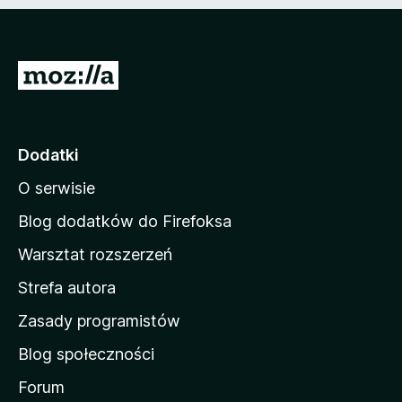
n
e
)
S
t
r
o
Dodatki
n
O serwisie
a
d
Blog dodatków do Firefoksa
o
Warsztat rozszerzeń
m
Strefa autora
o
w
Zasady programistów
a
Blog społeczności
M
o
Forum