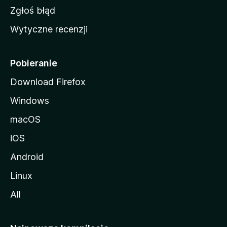
z
Zgłoś błąd
i
Wytyczne recenzji
l
l
i
Pobieranie
Download Firefox
Windows
macOS
iOS
Android
Linux
All