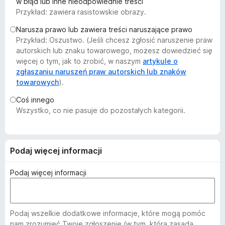
w błąd lub inne nieodpowiednie treści
a
Przykład: zawiera rasistowskie obrazy.
r
Narusza prawo lub zawiera treści naruszające prawo
k
Przykład: Oszustwo. (Jeśli chcesz zgłosić naruszenie praw
i
autorskich lub znaku towarowego, możesz dowiedzieć się
F
więcej o tym, jak to zrobić, w naszym
artykule o
i
zgłaszaniu naruszeń praw autorskich lub znaków
r
towarowych
).
e
Coś innego
f
Wszystko, co nie pasuje do pozostałych kategorii.
o
x
Podaj więcej informacji
Podaj więcej informacji
Podaj wszelkie dodatkowe informacje, które mogą pomóc
nam zrozumieć Twoje zgłoszenie (w tym, która zasada