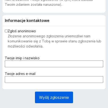
Twoim zdaniem została naruszona).
Informacje kontaktowe
Zgłoś anonimowo
Złożenie anonimowego zgłoszenia uniemożliwi nam
komunikowanie się z Tobą w sprawie stanu zgłoszenia lub
możliwości odwołania.
(
Twoje imię i nazwisko
w
y
m
(
Twoje adres e-mail
a
w
g
y
a
m
n
a
Wyślij zgłoszenie
e
g
)
a