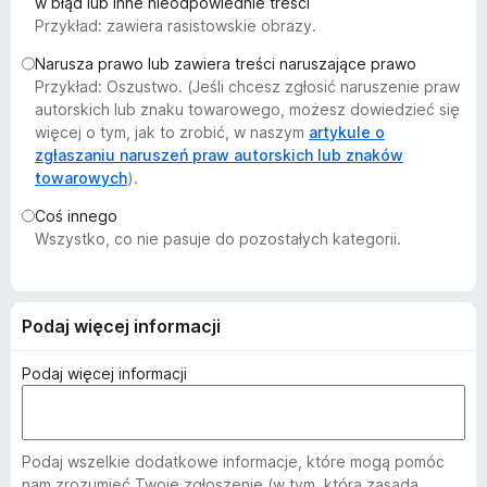
w błąd lub inne nieodpowiednie treści
a
Przykład: zawiera rasistowskie obrazy.
r
Narusza prawo lub zawiera treści naruszające prawo
k
Przykład: Oszustwo. (Jeśli chcesz zgłosić naruszenie praw
i
autorskich lub znaku towarowego, możesz dowiedzieć się
F
więcej o tym, jak to zrobić, w naszym
artykule o
i
zgłaszaniu naruszeń praw autorskich lub znaków
r
towarowych
).
e
Coś innego
f
Wszystko, co nie pasuje do pozostałych kategorii.
o
x
Podaj więcej informacji
Podaj więcej informacji
Podaj wszelkie dodatkowe informacje, które mogą pomóc
nam zrozumieć Twoje zgłoszenie (w tym, która zasada