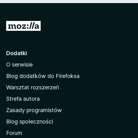
n
e
)
S
t
r
o
Dodatki
n
O serwisie
a
d
Blog dodatków do Firefoksa
o
Warsztat rozszerzeń
m
Strefa autora
o
w
Zasady programistów
a
Blog społeczności
M
o
Forum