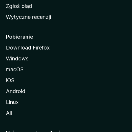
z
Zgłoś błąd
i
Wytyczne recenzji
l
l
i
Pobieranie
Download Firefox
Windows
macOS
iOS
Android
Linux
All