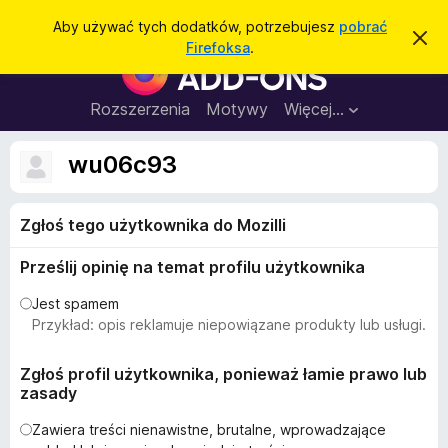
W
Zaloguj się
Aby używać tych dodatków, potrzebujesz
pobrać
Z
y
Firefoksa
.
a
D
s
m
o
k
z
n
d
Rozszerzenia
Motywy
Więcej…
u
i
a
j
k
t
t
wu06c93
a
o
k
p
j
o
i
w
Zgłoś tego użytkownika do Mozilli
d
i
a
o
d
Prześlij opinię na temat profilu użytkownika
p
o
m
r
Jest spamem
i
z
Przykład: opis reklamuje niepowiązane produkty lub usługi.
e
n
e
i
g
Zgłoś profil użytkownika, ponieważ łamie prawo lub
e
zasady
l
ą
Zawiera treści nienawistne, brutalne, wprowadzające
d