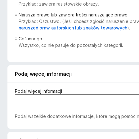
Przykład: zawiera rasistowskie obrazy.
a
r
Narusza prawo lub zawiera treści naruszające prawo
k
Przykład: Oszustwo. (Jeśli chcesz zgłosić naruszenie pr
i
naruszeń praw autorskich lub znaków towarowych
).
F
Coś innego
i
Wszystko, co nie pasuje do pozostałych kategorii.
r
e
f
o
Podaj więcej informacji
x
Podaj więcej informacji
Podaj wszelkie dodatkowe informacje, które mogą pomóc n