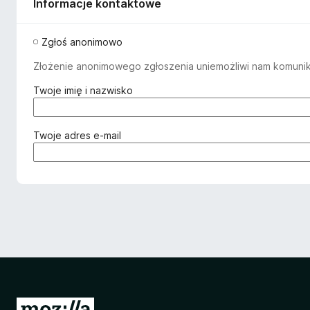
Informacje kontaktowe
Zgłoś anonimowo
Złożenie anonimowego zgłoszenia uniemożliwi nam komuniko
(
Twoje imię i nazwisko
w
y
m
(
Twoje adres e-mail
a
w
g
y
a
m
n
a
e
g
)
a
n
e
)
S