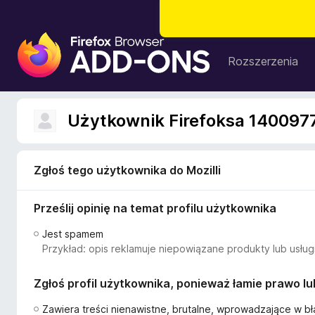
D
o
Rozszerzenia
d
a
t
Użytkownik Firefoksa 140097
k
i
d
Zgłoś tego użytkownika do Mozilli
o
p
Prześlij opinię na temat profilu użytkownika
r
z
Jest spamem
e
Przykład: opis reklamuje niepowiązane produkty lub usługi
g
l
Zgłoś profil użytkownika, ponieważ łamie prawo l
ą
d
Zawiera treści nienawistne, brutalne, wprowadzające w bł