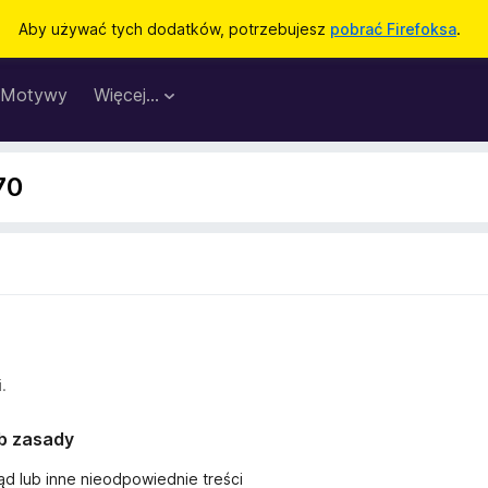
Aby używać tych dodatków, potrzebujesz
pobrać Firefoksa
.
Motywy
Więcej…
70
.
ub zasady
ąd lub inne nieodpowiednie treści