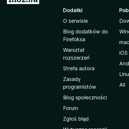
t
Dodatki
Pob
r
O serwisie
Dow
o
n
Blog dodatków do
Win
a
Firefoksa
ma
d
Warsztat
o
iOS
rozszerzeń
m
And
o
Strefa autora
Lin
w
Zasady
a
All
programistów
M
Blog społeczności
o
z
Forum
i
Zgłoś błąd
l