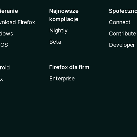
ieranie
Najnowsze
Społeczn
kompilacje
nload Firefox
Connect
Nightly
dows
Contribute
Beta
cOS
Developer
Firefox dla firm
roid
Enterprise
ux