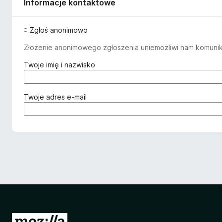
Informacje kontaktowe
Zgłoś anonimowo
Złożenie anonimowego zgłoszenia uniemożliwi nam komuniko
(
Twoje imię i nazwisko
w
y
m
(
Twoje adres e-mail
a
w
g
y
a
m
n
a
e
g
)
a
n
e
)
S