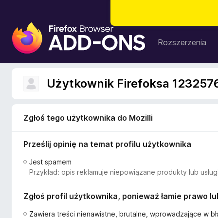
D
o
Rozszerzenia
d
a
t
Użytkownik Firefoksa 123257
k
i
d
Zgłoś tego użytkownika do Mozilli
o
p
Prześlij opinię na temat profilu użytkownika
r
z
Jest spamem
e
Przykład: opis reklamuje niepowiązane produkty lub usługi
g
l
Zgłoś profil użytkownika, ponieważ łamie prawo l
ą
d
Zawiera treści nienawistne, brutalne, wprowadzające w bł