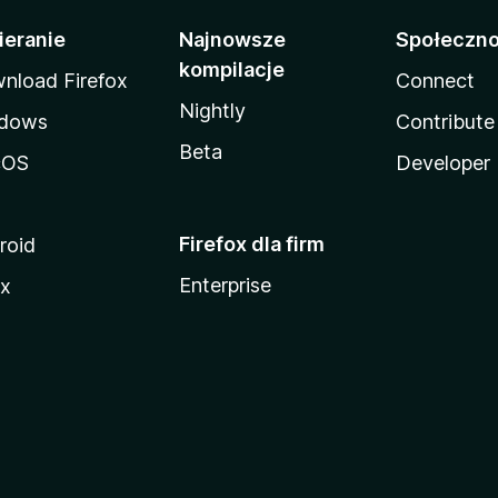
ieranie
Najnowsze
Społeczn
kompilacje
nload Firefox
Connect
Nightly
dows
Contribute
Beta
cOS
Developer
Firefox dla firm
roid
Enterprise
ux