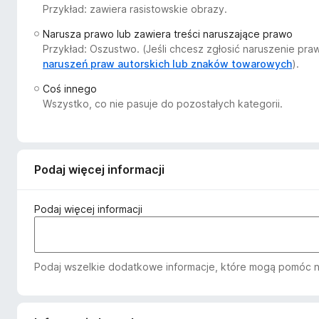
Przykład: zawiera rasistowskie obrazy.
a
r
Narusza prawo lub zawiera treści naruszające prawo
k
Przykład: Oszustwo. (Jeśli chcesz zgłosić naruszenie pr
i
naruszeń praw autorskich lub znaków towarowych
).
F
Coś innego
i
Wszystko, co nie pasuje do pozostałych kategorii.
r
e
f
o
Podaj więcej informacji
x
Podaj więcej informacji
Podaj wszelkie dodatkowe informacje, które mogą pomóc n