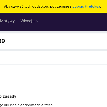
Aby używać tych dodatków, potrzebujesz
pobrać Firefoksa
.
Motywy
Więcej…
69
.
ub zasady
ąd lub inne nieodpowiednie treści