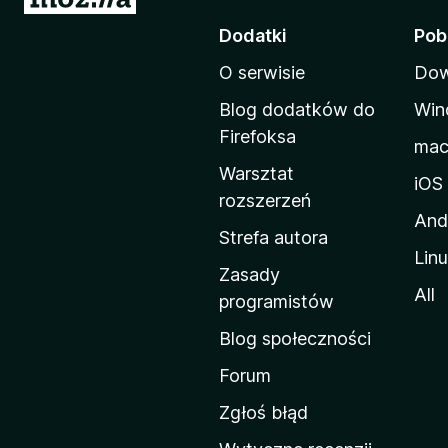
t
Dodatki
Pob
r
O serwisie
Dow
o
n
Blog dodatków do
Win
a
Firefoksa
ma
d
Warsztat
o
iOS
rozszerzeń
m
And
o
Strefa autora
Lin
w
Zasady
a
All
programistów
M
Blog społeczności
o
z
Forum
i
Zgłoś błąd
l