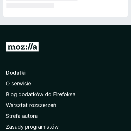
S
t
r
o
Dodatki
n
O serwisie
a
d
Blog dodatków do Firefoksa
o
Warsztat rozszerzeń
m
Strefa autora
o
w
Zasady programistów