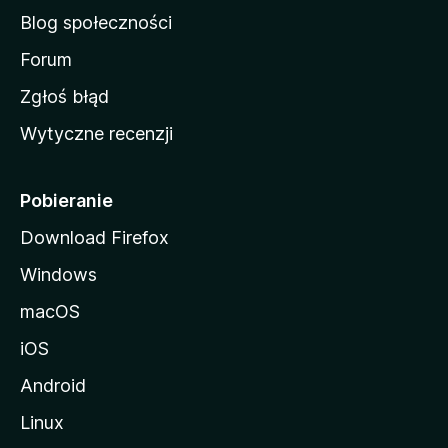
a
Blog społeczności
M
o
Forum
z
Zgłoś błąd
i
Wytyczne recenzji
l
l
i
Pobieranie
Download Firefox
Windows
macOS
iOS
Android
Linux