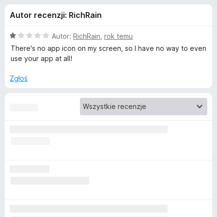
j
5
a
Autor recenzji: RichRain
r
e
k
O
Autor:
RichRain
,
rok temu
i
d
c
There's no app icon on my screen, so I have no way to even
F
e
use your app at all!
n
i
o
a
r
Zgłoś
:
e
d
1
f
/
o
a
5
x
t
k
u
Z