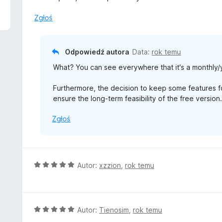
3
/
Zgłoś
5
Odpowiedź autora
Data:
rok temu
What? You can see everywhere that it's a monthly/yea
Furthermore, the decision to keep some features 
ensure the long-term feasibility of the free version
Zgłoś
O
Autor:
xzzion
,
rok temu
c
e
n
a
O
Autor:
Tienosim
,
rok temu
:
c