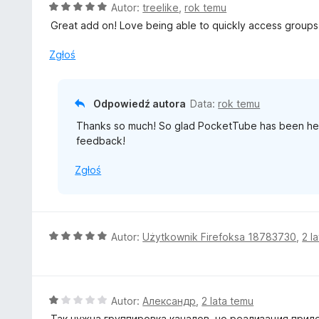
a
O
Autor:
treelike
,
rok temu
:
c
Great add on! Love being able to quickly access groups 
5
e
/
n
Zgłoś
5
a
:
5
Odpowiedź autora
Data:
rok temu
/
Thanks so much! So glad PocketTube has been help
5
feedback!
Zgłoś
O
Autor:
Użytkownik Firefoksa 18783730
,
2 l
c
e
n
a
O
Autor:
Александр
,
2 lata temu
:
c
Так нужна группировка каналов, но реализация прил