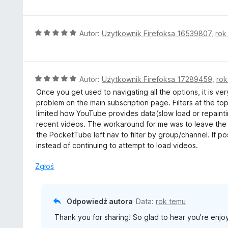
5
e
/
n
5
a
O
Autor:
Użytkownik Firefoksa 16539807
,
rok
:
c
5
e
/
n
5
a
O
Autor:
Użytkownik Firefoksa 17289459
,
rok
:
c
Once you get used to navigating all the options, it is v
5
e
problem on the main subscription page. Filters at the to
/
n
limited how YouTube provides data(slow load or repainti
5
a
recent videos. The workaround for me was to leave the up
:
the PocketTube left nav to filter by group/channel. If p
5
instead of continuing to attempt to load videos.
/
5
Zgłoś
Odpowiedź autora
Data:
rok temu
Thank you for sharing! So glad to hear you're enj