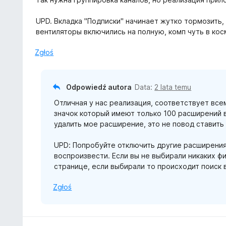
5
e
/
n
UPD. Вкладка "Подписки" начинает жутко тормозить,
5
a
вентиляторы включились на полную, комп чуть в кос
:
1
Zgłoś
/
5
Odpowiedź autora
Data:
2 lata temu
Отличная у нас реализация, соответствует вс
значок который имеют только 100 расширений в
удалить мое расширение, это не повод ставить
UPD: Попробуйте отключить другие расширения,
воспроизвести. Если вы не выбирали никаких ф
странице, если выбирали то происходит поиск 
Zgłoś