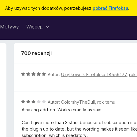
Aby używać tych dodatków, potrzebujesz
pobrać Firefoksa
.
Motywy
Więcej…
700 recenzji
O
Autor:
Użytkownik Firefoksa 18559177
,
rok
c
e
n
a
O
Autor:
ColorshyTheDull
,
rok temu
:
c
Amazing add-on. Works exactly as said.
5
e
/
n
Can't give more than 3 stars because of subscription mo
5
a
the plugin up to date, but the wording makes it seem lik
:
subscription, which is predatory.