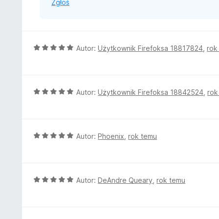
Zgłoś
O
Autor:
Użytkownik Firefoksa 18817824
,
rok
c
e
n
a
O
Autor:
Użytkownik Firefoksa 18842524
,
rok
:
c
5
e
/
n
5
a
O
Autor:
Phoenix
,
rok temu
:
c
5
e
/
n
5
a
O
Autor:
DeAndre Queary
,
rok temu
:
c
5
e
/
n
5