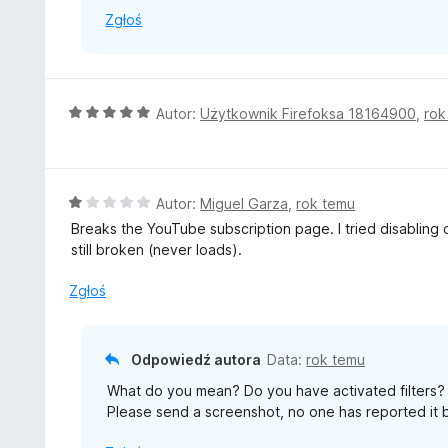
Zgłoś
O
Autor:
Użytkownik Firefoksa 18164900
,
rok
c
e
n
a
O
Autor:
Miguel Garza
,
rok temu
:
c
Breaks the YouTube subscription page. I tried disabling 
5
e
still broken (never loads).
/
n
5
a
Zgłoś
:
1
/
Odpowiedź autora
Data:
rok temu
5
What do you mean? Do you have activated filters? 
Please send a screenshot, no one has reported it 