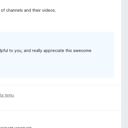
of channels and their videos.
ful to you, and really appreciate this awesome
ata temu
ожения ужасная.