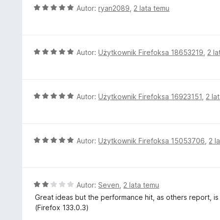
O
Autor:
ryan2089
,
2 lata temu
c
e
n
a
O
Autor:
Użytkownik Firefoksa 18653219
,
2 l
:
c
5
e
/
n
5
a
O
Autor:
Użytkownik Firefoksa 16923151
,
2 la
:
c
5
e
/
n
5
a
O
Autor:
Użytkownik Firefoksa 15053706
,
2 l
:
c
5
e
/
n
5
a
O
Autor:
Seven
,
2 lata temu
:
c
Great ideas but the performance hit, as others report, i
5
e
(Firefox 133.0.3)
/
n