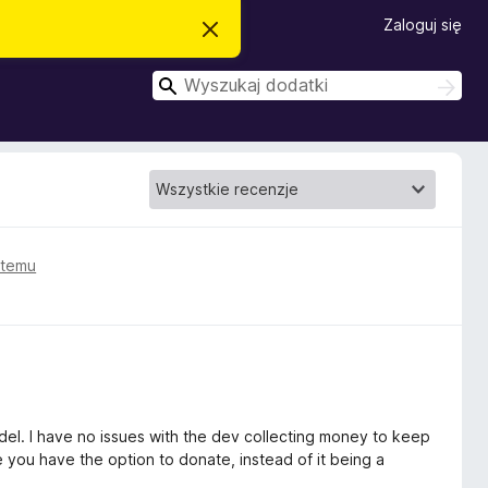
Zaloguj się
Z
a
m
W
k
W
n
y
y
i
s
s
j
z
t
z
u
o
k
u
p
a
o
k
w
j
a
i
a
j
 temu
d
o
m
i
e
n
i
e
del. I have no issues with the dev collecting money to keep
e you have the option to donate, instead of it being a