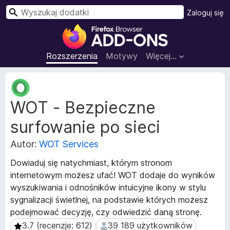
W
Zaloguj się
y
D
s
o
z
d
Rozszerzenia
Motywy
Więcej…
u
a
k
t
M
a
k
e
j
WOT - Bezpieczne
t
i
a
d
surfowanie po sieci
d
o
a
p
Autor:
WOT Services
n
r
e
Dowiaduj się natychmiast, którym stronom
z
r
internetowym możesz ufać! WOT dodaje do wyników
e
o
wyszukiwania i odnośników intuicyjne ikony w stylu
z
g
sygnalizacji świetlnej, na podstawie których możesz
s
l
z
podejmować decyzję, czy odwiedzić daną stronę.
ą
e
3.7 (recenzje: 612)
39 189 użytkowników
3.7 (recenzje: 612)
39 189 użytkowników
d