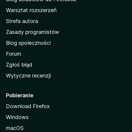
o
Warsztat rozszerzeń
m
Strefa autora
o
w
Zasady programistów
a
Blog społeczności
M
o
Forum
z
Zgłoś błąd
i
Wytyczne recenzji
l
l
i
Pobieranie
Download Firefox
Windows
macOS