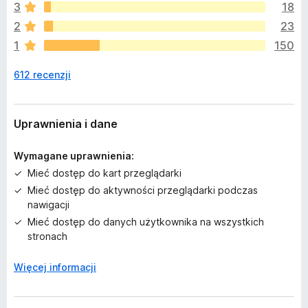
a
3
18
j
2
23
e
1
150
s
z
612 recenzji
c
z
e
o
Uprawnienia i dane
c
e
Wymagane uprawnienia:
n
Mieć dostęp do kart przeglądarki
Mieć dostęp do aktywności przeglądarki podczas
nawigacji
Mieć dostęp do danych użytkownika na wszystkich
stronach
Więcej informacji