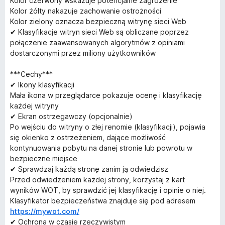
Kolor czerwony wskazuje potencjalne zagrożenie
Kolor żółty nakazuje zachowanie ostrożności
Kolor zielony oznacza bezpieczną witrynę sieci Web
✔ Klasyfikacje witryn sieci Web są obliczane poprzez
połączenie zaawansowanych algorytmów z opiniami
dostarczonymi przez miliony użytkowników
***Cechy***
✔ Ikony klasyfikacji
Mała ikona w przeglądarce pokazuje ocenę i klasyfikację
każdej witryny
✔ Ekran ostrzegawczy (opcjonalnie)
Po wejściu do witryny o złej renomie (klasyfikacji), pojawia
się okienko z ostrzeżeniem, dające możliwość
kontynuowania pobytu na danej stronie lub powrotu w
bezpieczne miejsce
✔ Sprawdzaj każdą stronę zanim ją odwiedzisz
Przed odwiedzeniem każdej strony, korzystaj z kart
wyników WOT, by sprawdzić jej klasyfikację i opinie o niej.
Klasyfikator bezpieczeństwa znajduje się pod adresem
https://mywot.com/
✔ Ochrona w czasie rzeczywistym