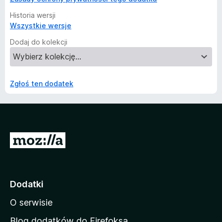
Historia wersji
Wszystkie wersje
Dodaj do kolekcji
Zgłoś ten dodatek
S
t
r
o
Dodatki
n
O serwisie
a
d
Blog dodatków do Firefoksa