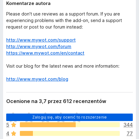
Komentarze autora
Please don't use reviews as a support forum. If you are
experiencing problems with the add-on, send a support
request or post to our forum instead:
http://www.mywot.com/support
http://www.mywot.com/forum
https://www.mywot.com/en/contact
Visit our blog for the latest news and more information:
http://www.mywot.com/blog
Ocenione na 3,7 przez 612 recenzentów
N
Zaloguj się, aby ocenić to rozszerzenie
i
5
344
e
4
77
m