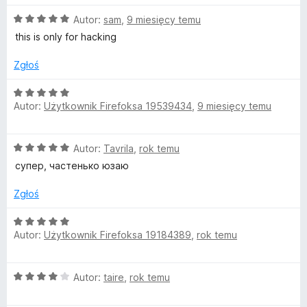
e
:
O
n
Autor:
sam
,
9 miesięcy temu
5
c
a
/
this is only for hacking
e
:
5
n
5
Zgłoś
a
/
:
5
O
5
Autor:
Użytkownik Firefoksa 19539434
,
9 miesięcy temu
c
/
e
5
n
O
Autor:
Tavrila
,
rok temu
a
c
:
супер, частенько юзаю
e
5
n
/
Zgłoś
a
5
:
O
5
Autor:
Użytkownik Firefoksa 19184389
,
rok temu
c
/
e
5
n
O
Autor:
taire
,
rok temu
a
c
:
e