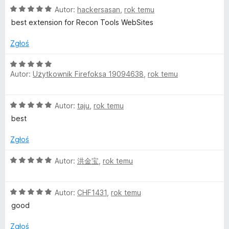
5
O
n
Autor:
hackersasan
,
rok temu
/
c
a
5
best extension for Recon Tools WebSites
e
:
n
4
Zgłoś
a
/
:
5
O
5
Autor:
Użytkownik Firefoksa 19094638
,
rok temu
c
/
e
5
n
O
Autor:
taju
,
rok temu
a
c
:
best
e
5
n
/
Zgłoś
a
5
:
O
Autor:
洪金宝
,
rok temu
5
c
/
e
5
O
n
Autor:
CHF1431
,
rok temu
c
a
good
e
:
n
5
Zgłoś