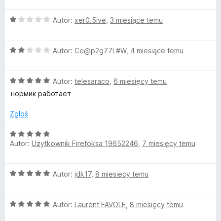
5
e
a
O
n
Autor:
xer0.5ive
,
3 miesiące temu
c
a
p
e
:
O
n
Autor:
Ce@p2g77L#W
,
4 miesiące temu
5
c
a
/
p
e
:
5
O
n
Autor:
telesaraco
,
6 miesięcy temu
1
a
c
a
/
нормик работает
e
:
5
l
n
2
Zgłoś
a
/
:
5
y
O
5
Autor:
Użytkownik Firefoksa 19652246
,
7 miesięcy temu
c
/
e
z
5
n
O
Autor:
jdk17
,
8 miesięcy temu
a
e
c
:
e
5
O
r
n
Autor:
Laurent FAVOLE
,
8 miesięcy temu
/
c
a
5