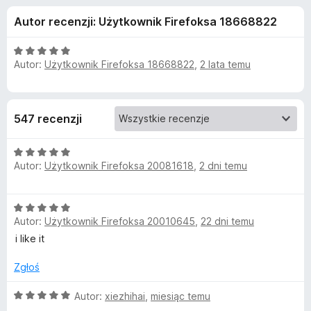
j
5
a
Autor recenzji: Użytkownik Firefoksa 18668822
r
e
k
O
i
Autor:
Użytkownik Firefoksa 18668822
,
2 lata temu
d
c
F
e
n
i
o
a
r
547 recenzji
:
e
d
5
f
O
/
o
a
Autor:
Użytkownik Firefoksa 20081618
,
2 dni temu
c
5
x
e
n
t
O
a
Autor:
Użytkownik Firefoksa 20010645
,
22 dni temu
c
:
k
e
i like it
5
n
/
u
a
Zgłoś
5
:
5
O
Autor:
xiezhihai
,
miesiąc temu
W
/
c