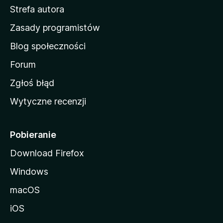
Strefa autora
o
w
Zasady programistów
a
Blog społeczności
M
o
Forum
z
Zgłoś błąd
i
Wytyczne recenzji
l
l
i
Pobieranie
Download Firefox
Windows
macOS
iOS