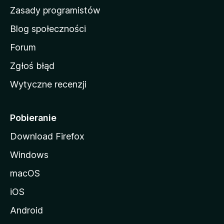
w
Zasady programistów
a
Blog społeczności
M
o
Forum
z
Zgłoś błąd
i
Wytyczne recenzji
l
l
i
Pobieranie
Download Firefox
Windows
macOS
iOS
Android