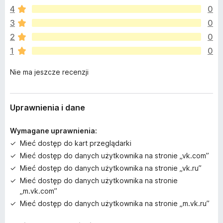
e
4
0
m
a
3
0
j
2
0
e
1
0
s
z
Nie ma jeszcze recenzji
c
z
e
o
Uprawnienia i dane
c
e
Wymagane uprawnienia:
n
Mieć dostęp do kart przeglądarki
Mieć dostęp do danych użytkownika na stronie „vk.com”
Mieć dostęp do danych użytkownika na stronie „vk.ru”
Mieć dostęp do danych użytkownika na stronie
„m.vk.com”
Mieć dostęp do danych użytkownika na stronie „m.vk.ru”