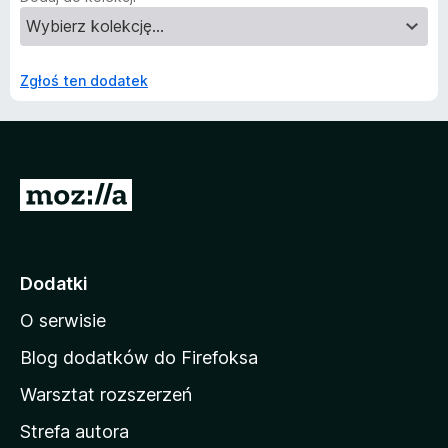
Zgłoś ten dodatek
S
t
r
o
Dodatki
n
O serwisie
a
d
Blog dodatków do Firefoksa
o
Warsztat rozszerzeń
m
Strefa autora
o