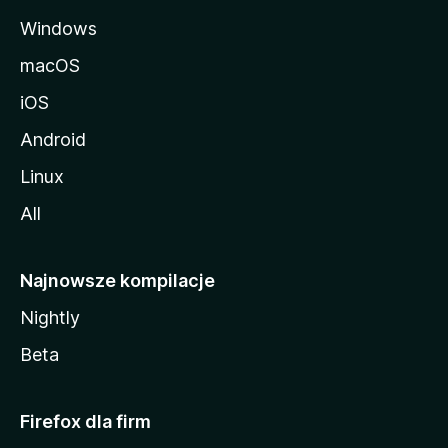
Windows
d
macOS
s
iOS
—
Android
3
Linux
All
w
e
Najnowsze kompilacje
Nightly
r
Beta
s
j
Firefox dla firm