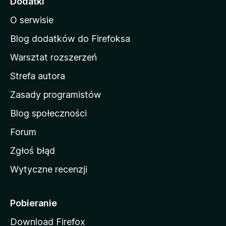
e
Dodatki
n
O serwisie
a
r
d
Blog dodatków do Firefoksa
F
o
Warsztat rozszerzeń
m
o
Strefa autora
o
w
Zasady programistów
r
a
Blog społeczności
M
T
o
Forum
h
z
Zgłoś błąd
i
r
Wytyczne recenzji
l
l
e
i
Pobieranie
a
Download Firefox