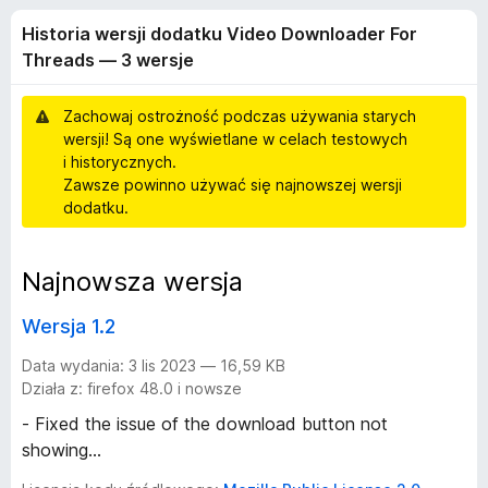
i
5
a
Historia wersji dodatku Video Downloader For
r
a
Threads — 3 wersje
k
i
w
Zachowaj ostrożność podczas używania starych
F
wersji! Są one wyświetlane w celach testowych
i
e
i historycznych.
r
Zawsze powinno używać się najnowszej wersji
e
r
dodatku.
f
o
s
Najnowsza wersja
x
j
Wersja 1.2
i
Data wydania: 3 lis 2023 — 16,59 KB
Działa z: firefox 48.0 i nowsze
d
- Fixed the issue of the download button not
showing...
o