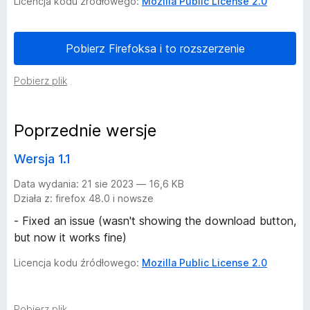
Licencja kodu źródłowego:
Mozilla Public License 2.0
d
Pobierz Firefoksa i to rozszerzenie
a
Pobierz plik
t
k
Poprzednie wersje
u
Wersja 1.1
Data wydania: 21 sie 2023 — 16,6 KB
V
Działa z: firefox 48.0 i nowsze
i
- Fixed an issue (wasn't showing the download button,
but now it works fine)
d
Licencja kodu źródłowego:
Mozilla Public License 2.0
e
Pobierz plik