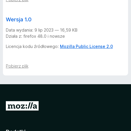
o
D
Wersja 1.0
Data wydania: 9 lip 2023 — 16,59 KB
o
Działa z: firefox 48.0 i nowsze
w
Licencja kodu źródłowego:
Mozilla Public License 2.0
n
Pobierz plik
l
o
a
S
t
d
r
o