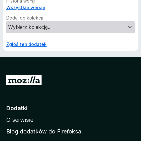
Historia wersji
Wszystkie wersje
Dodaj do kolekcji
Zgłoś ten dodatek
S
t
r
o
Dodatki
n
O serwisie
a
d
Blog dodatków do Firefoksa
o