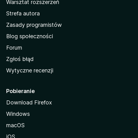
Warsztat rozszerzeń
m
Strefa autora
o
w
Zasady programistów
a
Blog społeczności
M
o
Forum
z
Zgłoś błąd
i
Wytyczne recenzji
l
l
i
Pobieranie
Download Firefox
Windows
macOS
iOS