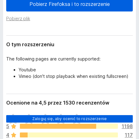
r
Pobierz Firefoksa i to rozszerzenie
a
z
r
e
Pobierz plik
k
n
i
i
a
F
i
O tym rozszerzeniu
r
e
The following pages are currently supported:
f
Youtube
o
Vimeo (don't stop playback when existing fullscreen)
x
Ocenione na 4,5 przez 1530 recenzentów
N
Zaloguj się, aby ocenić to rozszerzenie
i
5
1198
e
4
117
m