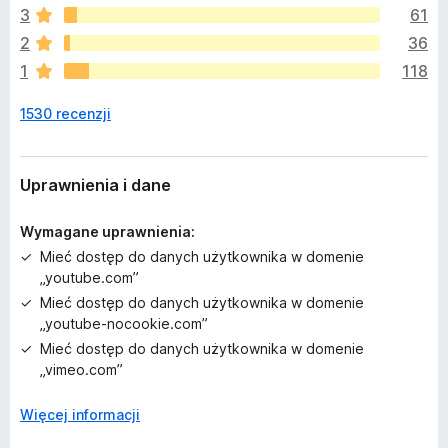
a
3
61
j
2
36
e
1
118
s
z
1530 recenzji
c
z
e
o
Uprawnienia i dane
c
e
Wymagane uprawnienia:
n
Mieć dostęp do danych użytkownika w domenie
„youtube.com”
Mieć dostęp do danych użytkownika w domenie
„youtube-nocookie.com”
Mieć dostęp do danych użytkownika w domenie
„vimeo.com”
Więcej informacji