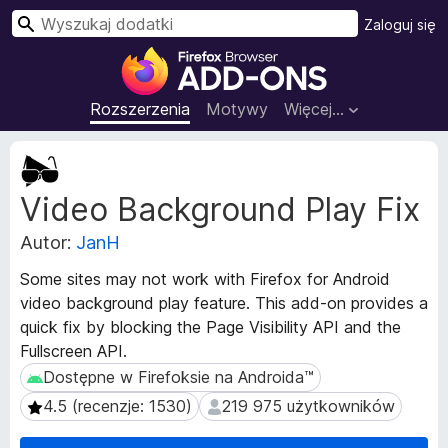
W
Zaloguj się
y
D
s
o
z
d
Rozszerzenia
Motywy
Więcej…
u
a
k
t
M
a
k
e
j
Video Background Play Fix
t
i
a
d
Autor:
JanH
d
o
a
p
Some sites may not work with Firefox for Android
n
r
video background play feature. This add-on provides a
e
z
quick fix by blocking the Page Visibility API and the
r
e
o
Fullscreen API.
z
g
Dostępne w Firefoksie na Androida™
Dostępne w Firefoksie na Androida™
s
l
4.5 (recenzje: 1530)
219 975 użytkowników
4.5 (recenzje: 1530)
219 975 użytkowników
z
ą
e
d