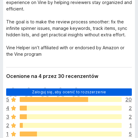
experience on Vine by helping reviewers stay organized and
efficient.
The goal is to make the review process smoother: fix the
infinite spinner issues, manage keywords, track items, sync
hidden lists, and get practical insights without extra effort.
Vine Helper isn’t affiliated with or endorsed by Amazon or
the Vine program
Ocenione na 4 przez 30 recenzentów
N
Zaloguj się, aby ocenić to rozszerzenie
i
5
20
e
4
2
m
a
3
2
j
2
1
e
1
5
s