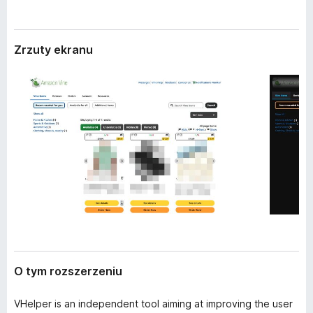
r
a
z
r
e
k
n
Zrzuty ekranu
i
i
a
F
i
r
e
f
o
x
O tym rozszerzeniu
VHelper is an independent tool aiming at improving the user