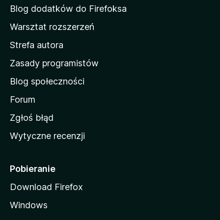
d
Blog dodatków do Firefoksa
o
Warsztat rozszerzeń
m
Strefa autora
o
w
Zasady programistów
a
Blog społeczności
M
o
Forum
z
Zgłoś błąd
i
Wytyczne recenzji
l
l
i
Pobieranie
Download Firefox
Windows