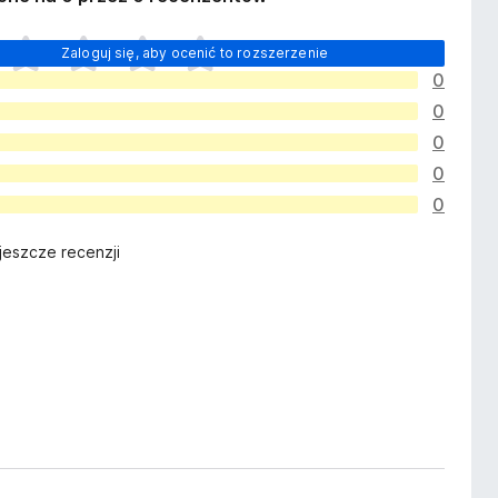
Zaloguj się, aby ocenić to rozszerzenie
0
0
0
0
0
jeszcze recenzji