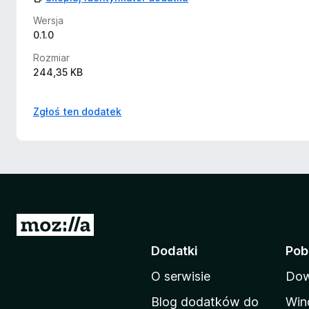
Wersja
0.1.0
Rozmiar
244,35 KB
Zgłoś ten dodatek
S
t
Dodatki
Pob
r
O serwisie
Dow
o
n
Blog dodatków do
Win