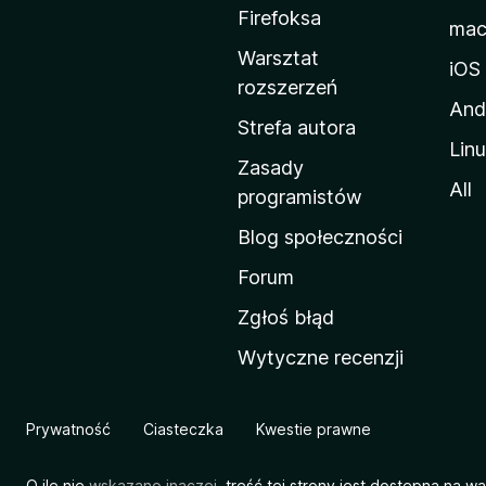
a
Firefoksa
ma
d
Warsztat
o
iOS
rozszerzeń
m
And
o
Strefa autora
Lin
w
Zasady
a
All
programistów
M
Blog społeczności
o
z
Forum
i
Zgłoś błąd
l
Wytyczne recenzji
l
i
Prywatność
Ciasteczka
Kwestie prawne
O ile nie
wskazano inaczej
, treść tej strony jest dostępna na w