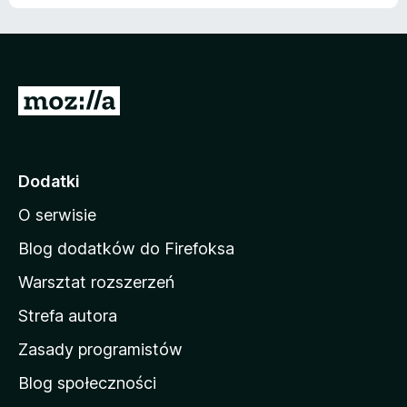
S
t
r
o
Dodatki
n
O serwisie
a
d
Blog dodatków do Firefoksa
o
Warsztat rozszerzeń
m
Strefa autora
o
w
Zasady programistów
a
Blog społeczności
M