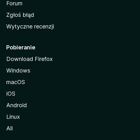
o
Forum
z
Zgłoś błąd
i
Wytyczne recenzji
l
l
i
Pobieranie
Download Firefox
Windows
macOS
iOS
Android
Linux
All