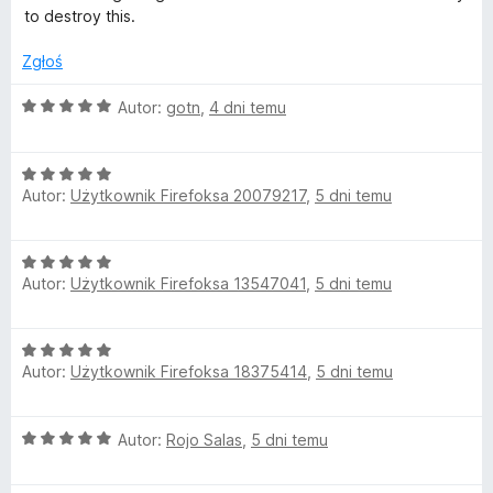
a
to destroy this.
:
5
Zgłoś
/
5
O
Autor:
gotn
,
4 dni temu
c
e
O
n
Autor:
Użytkownik Firefoksa 20079217
,
5 dni temu
c
a
e
:
n
5
O
a
/
Autor:
Użytkownik Firefoksa 13547041
,
5 dni temu
c
:
5
e
5
n
/
O
a
5
Autor:
Użytkownik Firefoksa 18375414
,
5 dni temu
c
:
e
5
n
/
O
Autor:
Rojo Salas
,
5 dni temu
a
5
c
:
e
5