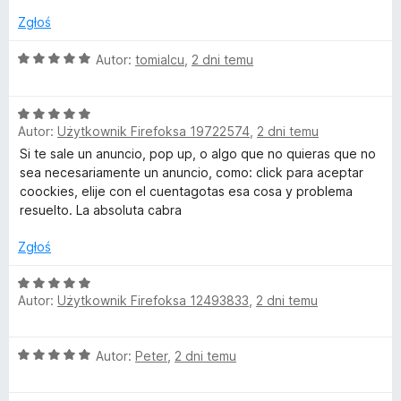
:
n
5
Zgłoś
B
a
/
:
5
O
Autor:
tomialcu
,
2 dni temu
l
5
c
/
e
5
o
O
n
Autor:
Użytkownik Firefoksa 19722574
,
2 dni temu
c
a
e
:
Si te sale un anuncio, pop up, o algo que no quieras que no
c
n
5
sea necesariamente un anuncio, como: click para aceptar
a
/
coockies, elije con el cuentagotas esa cosa y problema
k
:
5
resuelto. La absoluta cabra
5
O
/
Zgłoś
5
O
r
Autor:
Użytkownik Firefoksa 12493833
,
2 dni temu
c
e
i
n
O
Autor:
Peter
,
2 dni temu
a
g
c
:
e
5