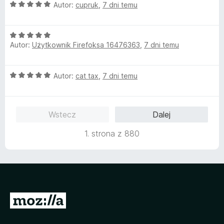
/
O
Autor:
cupruk
,
7 dni temu
5
c
e
O
n
Autor:
Użytkownik Firefoksa 16476363
,
7 dni temu
c
a
e
:
n
5
O
Autor:
cat tax
,
7 dni temu
a
/
c
:
5
e
5
n
/
Wstecz
Dalej
a
5
:
1. strona z 880
5
/
5
S
t