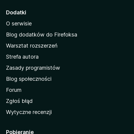
r
o
Dodatki
n
O serwisie
a
d
Blog dodatków do Firefoksa
o
Warsztat rozszerzeń
m
Strefa autora
o
w
Zasady programistów
a
Blog społeczności
M
o
Forum
z
Zgłoś błąd
i
Wytyczne recenzji
l
l
i
Pobieranie