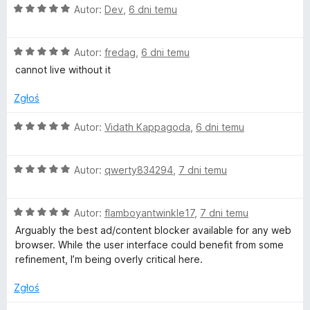
O
n
Autor:
Dev
,
6 dni temu
/
c
a
5
e
:
O
n
Autor:
fredag
,
6 dni temu
5
c
a
/
cannot live without it
e
:
5
n
5
Zgłoś
a
/
:
5
O
Autor:
Vidath Kappagoda
,
6 dni temu
5
c
/
e
5
O
n
Autor:
qwerty834294
,
7 dni temu
c
a
e
:
O
n
Autor:
flamboyantwinkle17
,
7 dni temu
5
c
a
/
Arguably the best ad/content blocker available for any web
e
:
5
browser. While the user interface could benefit from some
n
5
refinement, I’m being overly critical here.
a
/
:
5
Zgłoś
5