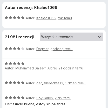
j
5
a
Autor recenzji: Khaled1066
r
e
k
O
Autor:
Khaled1066
,
rok temu
i
d
c
F
e
n
i
o
21 981 recenzji
a
r
:
e
d
5
O
Autor:
Dagmar
,
godzinę temu
f
/
c
o
a
5
e
x
O
n
Autor:
Muhammed Saleem Albrej
,
21 godzin temu
c
a
t
e
:
n
4
k
O
Autor:
der_allerechte13
,
1 dzień temu
a
/
c
:
5
u
e
5
O
n
Autor:
SoyCarlos
,
2 dni temu
/
c
a
u
5
Demasiado buena, estoy sin palabras
e