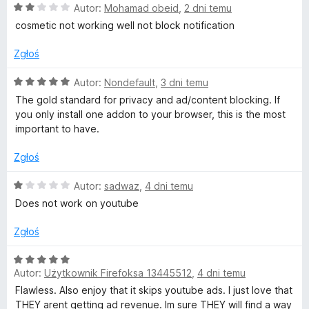
O
n
Autor:
Mohamad obeid
,
2 dni temu
i
/
c
a
5
cosmetic not working well not block notification
e
:
n
n
5
Zgłoś
a
/
:
5
O
Autor:
Nondefault
,
3 dni temu
2
c
The gold standard for privacy and ad/content blocking. If
/
e
you only install one addon to your browser, this is the most
5
n
important to have.
a
:
Zgłoś
5
/
O
Autor:
sadwaz
,
4 dni temu
5
c
Does not work on youtube
e
n
Zgłoś
a
:
O
1
Autor:
Użytkownik Firefoksa 13445512
,
4 dni temu
c
/
e
Flawless. Also enjoy that it skips youtube ads. I just love that
5
n
THEY arent getting ad revenue. Im sure THEY will find a way