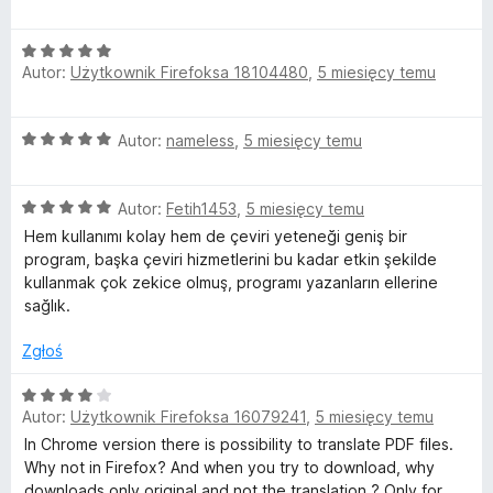
e
n
O
a
Autor:
Użytkownik Firefoksa 18104480
,
5 miesięcy temu
c
:
e
5
n
/
O
Autor:
nameless
,
5 miesięcy temu
a
5
c
:
e
5
O
n
Autor:
Fetih1453
,
5 miesięcy temu
/
c
a
5
Hem kullanımı kolay hem de çeviri yeteneği geniş bir
e
:
program, başka çeviri hizmetlerini bu kadar etkin şekilde
n
5
kullanmak çok zekice olmuş, programı yazanların ellerine
a
/
sağlık.
:
5
5
Zgłoś
/
5
O
Autor:
Użytkownik Firefoksa 16079241
,
5 miesięcy temu
c
e
In Chrome version there is possibility to translate PDF files.
n
Why not in Firefox? And when you try to download, why
a
downloads only original and not the translation ? Only for