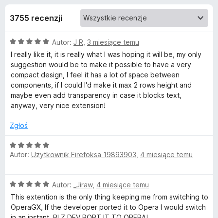
j
5
a
3755 recenzji
r
e
k
O
Autor:
J R
,
3 miesiące temu
i
d
c
I really like it, it is really what I was hoping it will be, my only
F
e
suggestion would be to make it possible to have a very
i
o
n
compact design, I feel it has a lot of space between
r
a
components, if I could I'd make it max 2 rows height and
e
d
:
maybe even add transparency in case it blocks text,
f
5
anyway, very nice extension!
/
o
a
5
x
Zgłoś
t
O
Autor:
Użytkownik Firefoksa 19893903
,
4 miesiące temu
c
k
e
n
O
Autor:
_Jiraw
,
4 miesiące temu
u
a
c
:
This extention is the only thing keeping me from switching to
e
5
OperaGX, If the developer ported it to Opera I would switch
T
n
/
in an instant. PLZ DEV PORT IT TO OPERA!