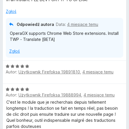
a
5
W
:
Zgłoś
5
/
P
Odpowiedź autora
Data:
4 miesiące temu
5
OperaGX supports Chrome Web Store extensions. Install
-
TWP - Translate [BETA]
T
Zgłoś
r
O
Autor:
Użytkownik Firefoksa 19891810
,
4 miesiące temu
c
a
e
n
O
a
n
Autor:
Użytkownik Firefoksa 19888994
,
4 miesiące temu
c
:
e
C'est le module que je recherchais depuis tellement
5
s
n
longtemps ! la traduction se fait en temps réel, pas besoin
/
a
de clic droit puis ensuite traduire sur une nouvelle page !
5
l
:
Quel bonheur, outil indispensable malgré des traductions
5
parfois douteuses