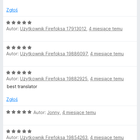
/
a
5
Zgłoś
t
O
Autor:
Użytkownik Firefoksa 17913012
,
4 miesiące temu
c
e
e
n
O
a
W
Autor:
Użytkownik Firefoksa 19886097
,
4 miesiące temu
c
:
e
5
e
n
/
O
a
5
Autor:
Użytkownik Firefoksa 19882925
,
4 miesiące temu
c
b
:
e
best translator
5
n
/
P
a
Zgłoś
5
:
a
5
O
Autor:
Jonny
,
4 miesiące temu
/
c
g
5
e
O
n
Autor:
Użytkownik Firefoksa 19854263
,
4 miesiące temu
c
a