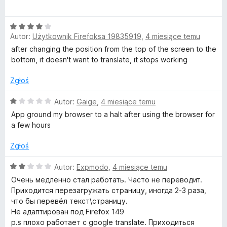
e
e
:
n
5
s
O
a
/
Autor:
Użytkownik Firefoksa 19835919
,
4 miesiące temu
c
:
5
e
after changing the position from the top of the screen to the
5
n
bottom, it doesn't want to translate, it stops working
/
a
5
:
Zgłoś
4
/
O
Autor:
Gaige
,
4 miesiące temu
5
c
App ground my browser to a halt after using the browser for
e
a few hours
n
a
Zgłoś
:
1
O
Autor:
Expmodo
,
4 miesiące temu
/
c
Очень медленно стал работать. Часто не переводит.
5
e
Приходится перезагружать страницу, иногда 2-3 раза,
n
что бы перевёл текст\страницу.
a
Не адаптирован под Firefox 149
:
p.s плохо работает с google translate. Приходиться