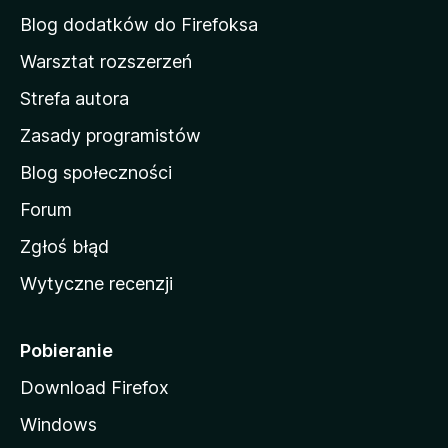
d
Blog dodatków do Firefoksa
o
Warsztat rozszerzeń
m
Strefa autora
o
w
Zasady programistów
a
Blog społeczności
M
o
Forum
z
Zgłoś błąd
i
Wytyczne recenzji
l
l
i
Pobieranie
Download Firefox
Windows