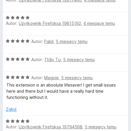
c
a
e
:
n
5
O
a
/
Autor:
Użytkownik Firefoksa 19815192
,
4 miesiące temu
c
:
5
e
5
n
/
O
Autor:
Pabli
,
5 miesięcy temu
a
5
c
:
e
5
O
n
Autor:
Thầy Tư
,
5 miesięcy temu
/
c
a
5
e
:
O
n
Autor:
Magpie
,
5 miesięcy temu
5
c
a
/
This extension is an absolute lifesaver! I get small issues
e
:
5
here and there but I would have a really hard time
n
5
functioning without it.
a
/
:
5
Zgłoś
5
/
O
5
Autor:
Użytkownik Firefoksa 19794568
,
5 miesięcy temu
c