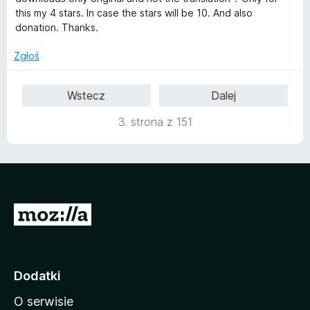
:
this my 4 stars. In case the stars will be 10. And also
4
donation. Thanks.
/
5
Zgłoś
Wstecz
Dalej
3. strona z 151
S
t
r
o
Dodatki
n
O serwisie
a