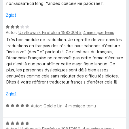
2
пользоваться Bing. Yandex совсем не работает.
/
5
Zgłoś
O
Autor:
Użytkownik Firefoksa 19830045
,
4 miesiące temu
c
e
Très bon module de traduction. Je regrette de voir dans les
n
traductions en français des résidus nauséabonds d'écriture
a
"inclusive" (des ".e" partout) !! Ce n'est pas du français,
:
l'Académie Française ne reconnaît pas cette forme d'écriture
3
qui n'est là que pour abîmer cette magnifique langue. De
/
plus, les personnes dyslexiques sont déjà bien assez
5
ennuyées comme cela sans rajouter des difficultés idiotes.
Dîtes à votre référent traducteur français d'arrêter cela !!!
Zgłoś
O
Autor:
Goldie Lin
,
4 miesiące temu
c
e
O
n
Autor:
Użytkownik Firefoksa 19817480
,
4 miesiące temu