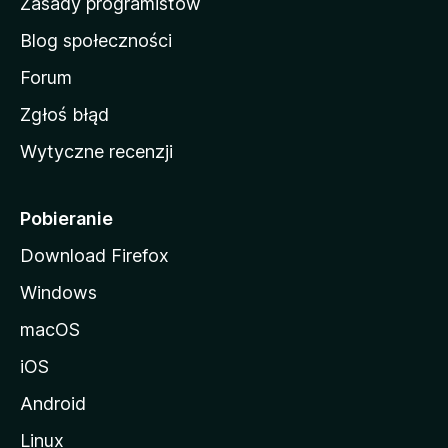
Zasady programistów
a
Blog społeczności
M
o
Forum
z
Zgłoś błąd
i
Wytyczne recenzji
l
l
i
Pobieranie
Download Firefox
Windows
macOS
iOS
Android
Linux