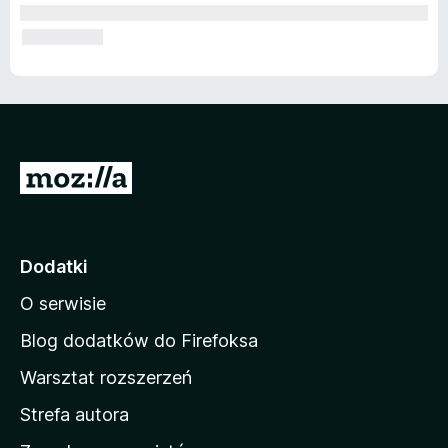
S
t
r
o
Dodatki
n
O serwisie
a
d
Blog dodatków do Firefoksa
o
Warsztat rozszerzeń
m
Strefa autora
o
w