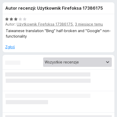
j
5
a
Autor recenzji: Użytkownik Firefoksa 17386175
r
e
k
O
i
Autor:
Użytkownik Firefoksa 17386175
,
3 miesiące temu
d
c
F
e
Taiwanese translation "Bing" half-broken and "Google" non-
n
i
functionality
o
a
r
:
Zgłoś
e
d
3
f
/
o
a
5
x
t
k
u
T