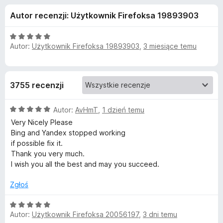
j
5
a
Autor recenzji: Użytkownik Firefoksa 19893903
r
e
k
O
i
Autor:
Użytkownik Firefoksa 19893903
,
3 miesiące temu
d
c
F
e
n
i
o
a
r
3755 recenzji
:
e
d
5
f
O
/
Autor:
AvHmT
,
1 dzień temu
o
a
c
5
Very Nicely Please
x
e
Bing and Yandex stopped working
n
t
if possible fix it.
a
Thank you very much.
:
I wish you all the best and may you succeed.
k
5
/
Zgłoś
u
5
O
T
Autor:
Użytkownik Firefoksa 20056197
,
3 dni temu
c