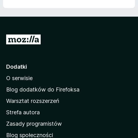
5
/
5
S
t
r
o
Dodatki
n
O serwisie
a
d
Blog dodatków do Firefoksa
o
Warsztat rozszerzeń
m
Strefa autora
o
w
Zasady programistów
a
Blog społeczności