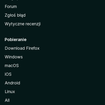
M
o
Forum
z
Zgłoś błąd
i
Wytyczne recenzji
l
l
i
Pobieranie
Download Firefox
Windows
macOS
iOS
Android
Linux
All