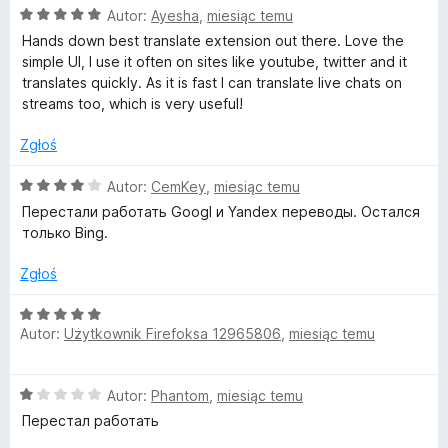
O
Autor:
Ayesha
,
miesiąc temu
c
Hands down best translate extension out there. Love the
e
simple UI, I use it often on sites like youtube, twitter and it
n
translates quickly. As it is fast I can translate live chats on
a
streams too, which is very useful!
:
5
Zgłoś
/
5
O
Autor:
CemKey
,
miesiąc temu
c
Перестали работать Googl и Yandex переводы. Остался
e
только Bing.
n
a
Zgłoś
:
4
O
/
Autor:
Użytkownik Firefoksa 12965806
,
miesiąc temu
c
5
e
n
O
Autor:
Phantom
,
miesiąc temu
a
c
:
Перестал работать
e
5