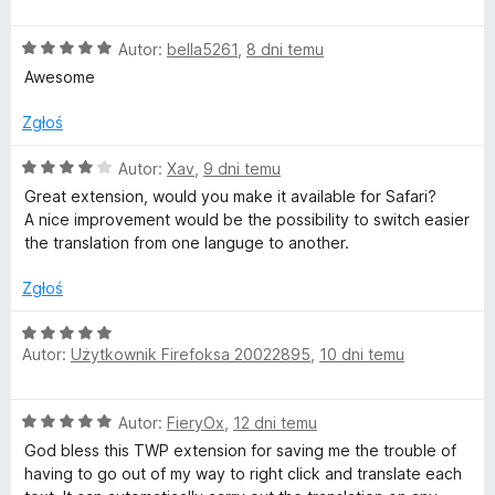
e
n
W
O
Autor:
bella5261
,
8 dni temu
a
c
:
Awesome
P
e
5
n
/
Zgłoś
-
a
5
:
O
Autor:
Xav
,
9 dni temu
5
c
T
Great extension, would you make it available for Safari?
/
e
A nice improvement would be the possibility to switch easier
5
n
the translation from one languge to another.
r
a
:
Zgłoś
a
4
/
O
n
5
Autor:
Użytkownik Firefoksa 20022895
,
10 dni temu
c
e
n
s
O
Autor:
FieryOx
,
12 dni temu
a
c
:
God bless this TWP extension for saving me the trouble of
l
e
5
having to go out of my way to right click and translate each
n