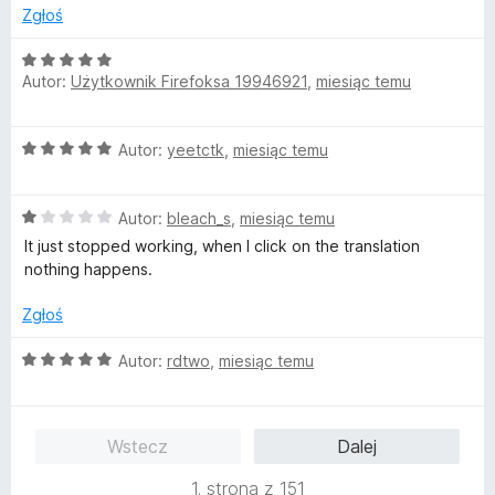
n
/
Zgłoś
a
5
:
O
1
Autor:
Użytkownik Firefoksa 19946921
,
miesiąc temu
c
/
e
5
n
O
Autor:
yeetctk
,
miesiąc temu
a
c
:
e
5
O
n
Autor:
bleach_s
,
miesiąc temu
/
c
a
5
It just stopped working, when I click on the translation
e
:
nothing happens.
n
5
a
/
Zgłoś
:
5
1
O
Autor:
rdtwo
,
miesiąc temu
/
c
5
e
n
Wstecz
Dalej
a
:
1. strona z 151