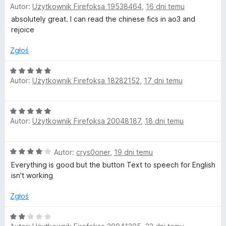
e
Autor:
Użytkownik Firefoksa 19538464
,
16 dni temu
c
a
/
e
:
5
absolutely great. I can read the chinese fics in ao3 and
s
n
5
rejoice
a
/
:
5
Zgłoś
5
/
O
Autor:
Użytkownik Firefoksa 18282152
,
17 dni temu
5
c
e
n
O
a
Autor:
Użytkownik Firefoksa 20048187
,
18 dni temu
c
:
e
5
n
/
O
Autor:
crys0oner
,
19 dni temu
a
5
c
:
Everything is good but the button Text to speech for English
e
5
isn't working
n
/
a
5
Zgłoś
:
4
O
/