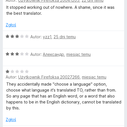
Autor:
Użytkownik Firefoksa 20041205
,
22 dni temu
c
5
e
It stopped working out of nowhere. A shame, since it was
n
the best translator.
a
:
Zgłoś
2
/
O
Autor:
yzz1
,
25 dni temu
5
c
e
O
n
Autor:
Александр
,
miesiąc temu
c
a
e
:
O
n
3
Autor:
Użytkownik Firefoksa 20027266
,
miesiąc temu
c
a
/
e
:
5
They accidentally made "choose a language" option,
n
3
choose what language it's translated TO, rather than from.
a
/
So any page that has an English word, or a word that also
:
5
happens to be in the English dictionary, cannot be translated
1
by this.
/
5
Zgłoś