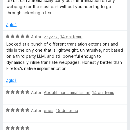
/
text. It can automatically carry out the translation on any
a
a
5
webpage for the most part without you needing to go
:
through selecting a text.
5
t
/
Zgłoś
5
e
O
Autor:
zzyzzx
,
14 dni temu
c
Looked at a bunch of different translation extensions and
W
e
this is the only one that is lightweight, unintrusive, not based
n
on a third party LLM, and still powerful enough to
e
a
dynamically inline translate webpages. Honestly better than
:
Firefox's native implementation.
5
b
/
Zgłoś
5
P
O
Autor:
Abdulrhman Jamal Ismail
,
14 dni temu
c
a
e
O
n
Autor:
enes
,
15 dni temu
g
c
a
e
:
O
n
5